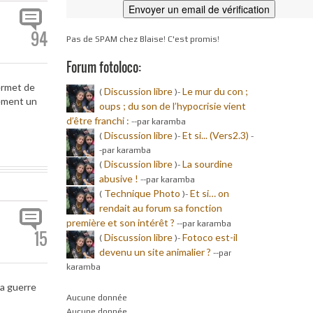
94
Pas de SPAM chez Blaise! C'est promis!
Forum fotoloco:
ermet de
Discussion libre
Le mur du con ;
(
)-
lement un
oups ; du son de l’hypocrisie vient
d’être franchi :
-
-par karamba
Discussion libre
Et si... (Vers2.3)
(
)-
-
-par karamba
Discussion libre
La sourdine
(
)-
abusive !
-
-par karamba
Technique Photo
Et si… on
(
)-
rendait au forum sa fonction
première et son intérêt ?
-
-par karamba
15
Discussion libre
Fotoco est-il
(
)-
devenu un site animalier ?
-
-par
karamba
la guerre
Aucune donnée
Aucune donnée