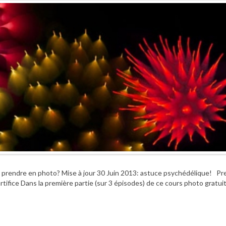
les prendre en photo? Mise à jour 30 Juin 2013: astuce psychédélique! P
rtifice Dans la première partie (sur 3 épisodes) de ce cours photo gratuit,