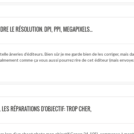
RE LE RÉSOLUTION. DPI, PPI, MEGAPIXELS…
telle âneries d’éditeurs. Bien sûr je me garde bien de les corriger, mais d
y calmement comme ça vous aussi pourrez rire de cet éditeur (mais envoyez
 LES RÉPARATIONS D'OBJECTIF: TROP CHER,
ors lors d’un shoot photo mon objectif Canon 24-105L commence à mont