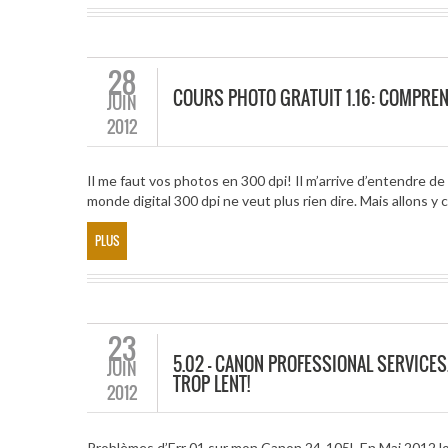
28
COURS PHOTO GRATUIT 1.16: COMPREND
JUIN
2012
Il me faut vos photos en 300 dpi! Il m’arrive d’entendre de 
monde digital 300 dpi ne veut plus rien dire. Mais allons 
PLUS
23
5.02 – CANON PROFESSIONAL SERVICES.
JUIN
TROP LENT!
2012
Problèmes d’Err 01 sur mon Canon 24-105L En Mai 2012 l