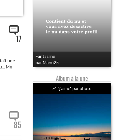
17
Fantasme
tait une
par Manu25
vu… Me
Album à la une
74 "j'aime" par photo
85