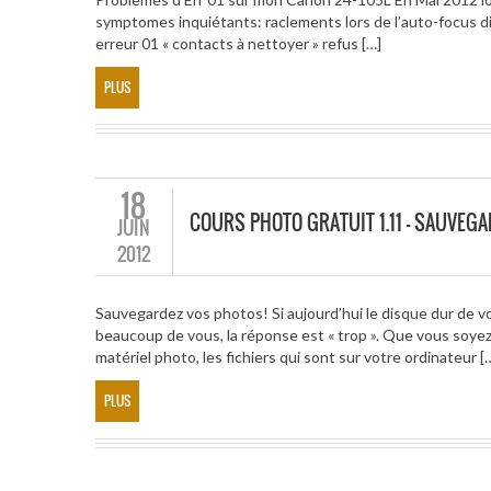
symptomes inquiétants: raclements lors de l’auto-focus di
erreur 01 « contacts à nettoyer » refus […]
PLUS
18
COURS PHOTO GRATUIT 1.11 – SAUVEG
JUIN
2012
Sauvegardez vos photos! Si aujourd’hui le disque dur de v
beaucoup de vous, la réponse est « trop ». Que vous soy
matériel photo, les fichiers qui sont sur votre ordinateur [
PLUS