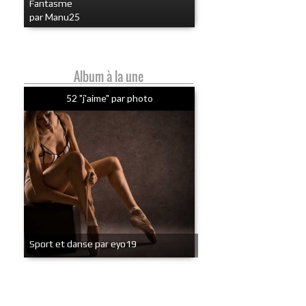
Fantasme
par Manu25
Album à la une
52 "j'aime" par photo
Sport et danse par eyo19