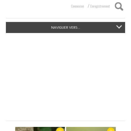
/
Connexion
Enregistrement
NAVIGUER VERS...