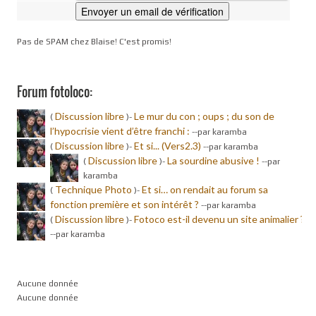
Pas de SPAM chez Blaise! C'est promis!
Forum fotoloco:
Discussion libre
Le mur du con ; oups ; du son de
(
)-
l’hypocrisie vient d’être franchi :
-
-par karamba
Discussion libre
Et si... (Vers2.3)
(
)-
-
-par karamba
Discussion libre
La sourdine abusive !
(
)-
-
-par
karamba
Technique Photo
Et si… on rendait au forum sa
(
)-
fonction première et son intérêt ?
-
-par karamba
Discussion libre
Fotoco est-il devenu un site animalier ?
(
)-
-
-par karamba
Aucune donnée
Aucune donnée