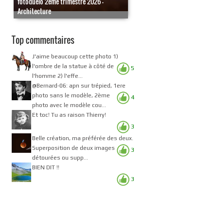
fotoduelo 2eme trimestre 2026 -
Architecture
Top commentaires
J'aime beaucoup cette photo 1)
l'ombre de la statue à côté de
5
l'homme 2) l'effe...
@Bernard-06: apn sur trépied, 1ere
photo sans le modèle, 2ème
4
photo avec le modèle cou...
Et toc! Tu as raison Thierry!
3
Belle création, ma préférée des deux.
Superposition de deux images
3
détourées ou supp...
BIEN DIT !!
3