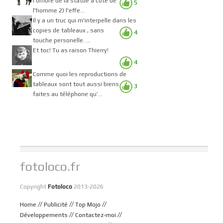
l'ombre de la statue à côté de
5
l'homme 2) l'effe...
Il y a un truc qui m'interpelle dans les
copies de tableaux , sans
4
touche personelle. ...
Et toc! Tu as raison Thierry!
4
Comme quoi les reproductions de
tableaux sont tout aussi biens
3
faites au téléphone qu’...
fotoloco.fr
Copyright
Fotoloco
2013-2026
//
//
//
Home
Publicité
Top Mojo
//
//
Développements
Contactez-moi