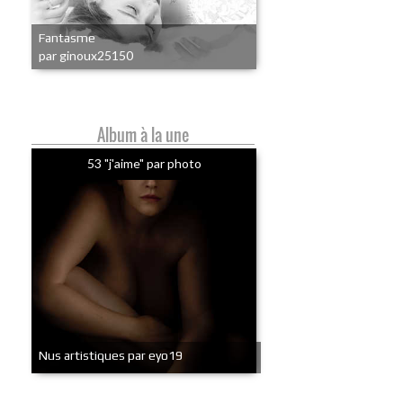
Fantasme
par ginoux25150
Album à la une
53 "j'aime" par photo
Nus artistiques par eyo19