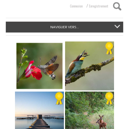
/
Connexion
Enregistrement
NAVIGUER VERS...