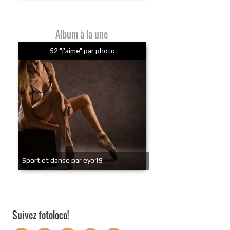
Album à la une
52 "j'aime" par photo
Sport et danse par eyo19
Suivez fotoloco!