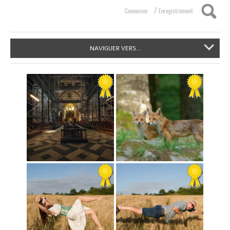
/
Connexion
Enregistrement
NAVIGUER VERS...