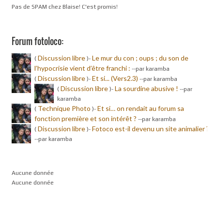
Pas de SPAM chez Blaise! C'est promis!
Forum fotoloco:
Discussion libre
Le mur du con ; oups ; du son de
(
)-
l’hypocrisie vient d’être franchi :
-
-par karamba
Discussion libre
Et si... (Vers2.3)
(
)-
-
-par karamba
Discussion libre
La sourdine abusive !
(
)-
-
-par
karamba
Technique Photo
Et si… on rendait au forum sa
(
)-
fonction première et son intérêt ?
-
-par karamba
Discussion libre
Fotoco est-il devenu un site animalier ?
(
)-
-
-par karamba
Aucune donnée
Aucune donnée