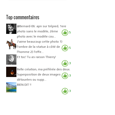
Top commentaires
@Bernard-06: apn sur trépied, 1ere
photo sans le modèle, 2ème
5
photo avec le modèle cou...
J'aime beaucoup cette photo 1)
l'ombre de la statue à côté de
5
l'homme 2) l'effe...
Et toc! Tu as raison Thierry!
3
Belle création, ma préférée des deux.
Superposition de deux images
3
détourées ou supp...
BIEN DIT !!
3