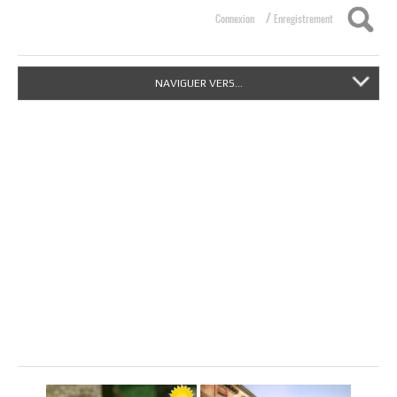
/
Connexion
Enregistrement
NAVIGUER VERS...