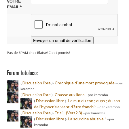
VOTRE
EMAIL*:
Pas de SPAM chez Blaise! C'est promis!
Forum fotoloco:
Discussion libre
Chronique d'une mort provoquée
(
)-
-
-par
karamba
Discussion libre
Chasse aux lions
(
)-
-
-par karamba
Discussion libre
Le mur du con ; oups ; du son
(
)-
de l’hypocrisie vient d’être franchi :
-
-par karamba
Discussion libre
Et si... (Vers2.3)
(
)-
-
-par karamba
Discussion libre
La sourdine abusive !
(
)-
-
-par
karamba