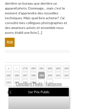
derrière un bureau que derrière un
appareil photo. Dommage… mais c’est le
moment d’apprendre des nouvelles
techniques. Mais quel livre acheter? J’ai
consulté mes collègues photographes et
des amateurs avisés et ensemble nous
avons établi une liste […]
PLUS
«
‹
279
280
281
282
283
284
285
286
287
288
289
290
291
292
293
294
Concours Photo : Fantasme
295
296
›
»
1er Prix Public