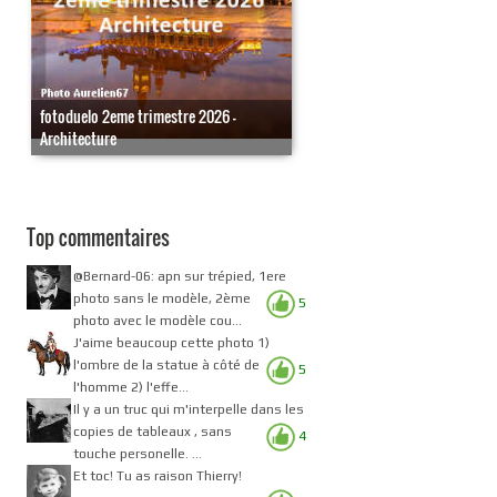
fotoduelo 2eme trimestre 2026 -
Architecture
Top commentaires
@Bernard-06: apn sur trépied, 1ere
photo sans le modèle, 2ème
5
photo avec le modèle cou...
J'aime beaucoup cette photo 1)
l'ombre de la statue à côté de
5
l'homme 2) l'effe...
Il y a un truc qui m'interpelle dans les
copies de tableaux , sans
4
touche personelle. ...
Et toc! Tu as raison Thierry!