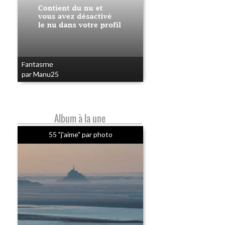
Fantasme
par Manu25
Album à la une
55 "j'aime" par photo