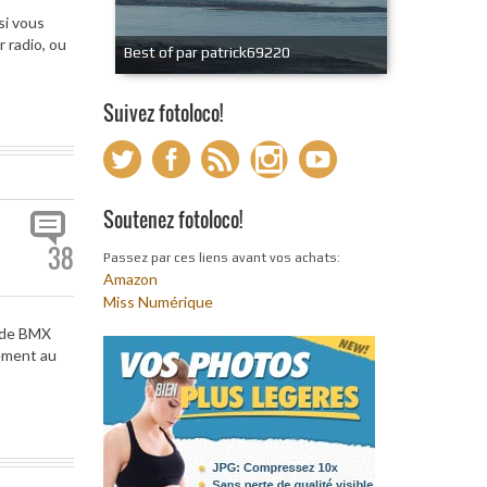
si vous
 radio, ou
Best of par patrick69220
Suivez fotoloco!
Soutenez fotoloco!
38
Passez par ces liens avant vos achats:
Amazon
Miss Numérique
t de BMX
nement au