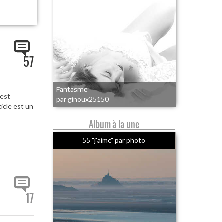
57
Fantasme
 est
par ginoux25150
icle est un
Album à la une
55 "j'aime" par photo
17