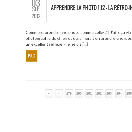
03
APPRENDRE LA PHOTO 1.12 – LA RÉTRO-
SEP
2012
Comment prendre une photo comme celle-là? J’ai reçu vi
photographie de chien et qui aimerait en prendre une iden
un excellent reflexe – je ne dis […]
PLUS
«
‹
279
280
281
282
283
284
285