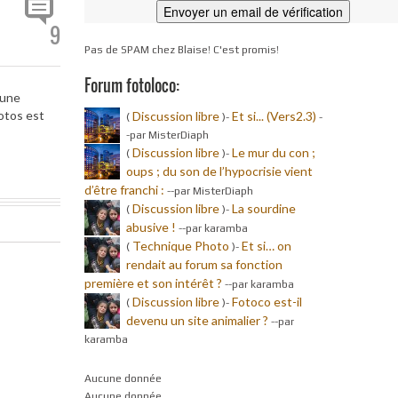
9
Pas de SPAM chez Blaise! C'est promis!
Forum fotoloco:
 une
otos est
Discussion libre
Et si... (Vers2.3)
(
)-
-
-par MisterDiaph
Discussion libre
Le mur du con ;
(
)-
oups ; du son de l’hypocrisie vient
d’être franchi :
-
-par MisterDiaph
Discussion libre
La sourdine
(
)-
abusive !
-
-par karamba
Technique Photo
Et si… on
(
)-
rendait au forum sa fonction
première et son intérêt ?
-
-par karamba
Discussion libre
Fotoco est-il
(
)-
devenu un site animalier ?
-
-par
karamba
Aucune donnée
Aucune donnée