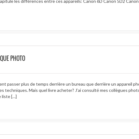
récapitule les différences entre ces appareils: Canon 6D Canon 5D2 Cano
IQUE PHOTO
ent passer plus de temps derrière un bureau que derrière un appareil ph
 techniques. Mais quel livre acheter? J’ai consulté mes collègues pho
liste […]