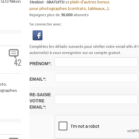
n 5D3 Nikon
plein d'autres bonus
Strobist
-
GRATUITS!
et
pour photographes (contrats, tableaux...).
Rejoignez plus de
30,000
abonnés
Se connecter avec:
Complétez les détails suivants pour vérifier votre email afin d\'
autorisé(e) à vous enregistrer sur un compte gratuit.
42
PRÉNOM*:
EMAIL*:
oto.
tographes
RE-SAISIE
VOTRE
EMAIL*: