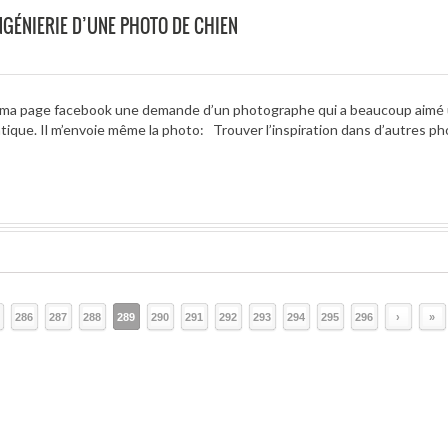
INGÉNIERIE D’UNE PHOTO DE CHIEN
a ma page facebook une demande d’un photographe qui a beaucoup aimé
tique. Il m’envoie même la photo: Trouver l’inspiration dans d’autres ph
286
287
288
289
290
291
292
293
294
295
296
›
»