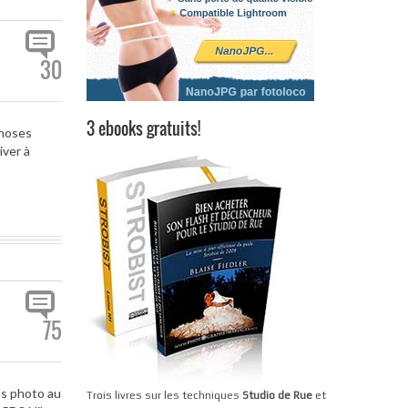
30
3 ebooks gratuits!
choses
iver à
75
ls photo au
Trois livres sur les techniques
Studio de Rue
et