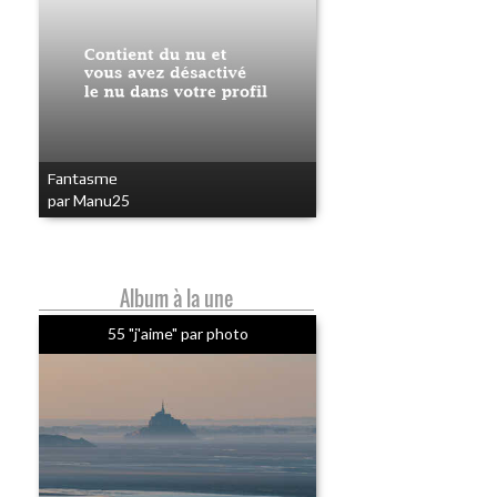
Fantasme
par Manu25
Album à la une
55 "j'aime" par photo