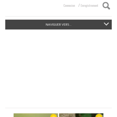
/
Connexion
Enregistrement
NAVIGUER VERS...