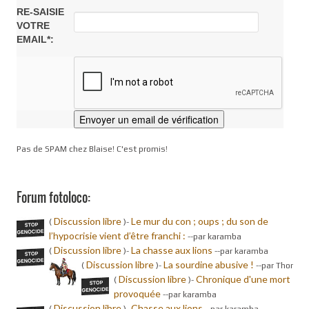
RE-SAISIE
VOTRE
EMAIL*:
Pas de SPAM chez Blaise! C'est promis!
Forum fotoloco:
Discussion libre
Le mur du con ; oups ; du son de
(
)-
l’hypocrisie vient d’être franchi :
-
-par karamba
Discussion libre
La chasse aux lions
(
)-
-
-par karamba
Discussion libre
La sourdine abusive !
(
)-
-
-par Thor
Discussion libre
Chronique d'une mort
(
)-
provoquée
-
-par karamba
Discussion libre
Chasse aux lions
(
)-
-
-par karamba