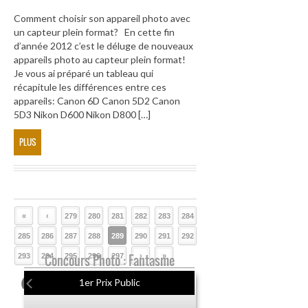
Comment choisir son appareil photo avec
un capteur plein format? En cette fin
d’année 2012 c’est le déluge de nouveaux
appareils photo au capteur plein format!
Je vous ai préparé un tableau qui
récapitule les différences entre ces
appareils: Canon 6D Canon 5D2 Canon
5D3 Nikon D600 Nikon D800 […]
PLUS
«
‹
279
280
281
282
283
284
285
286
287
288
289
290
291
292
293
294
Concours Photo : Fantasme
295
296
297
›
»
1er Prix Public