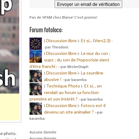
Pas de SPAM chez Blaise! C'est promis!
Forum fotoloco:
Discussion libre
Et si... (Vers2.3)
(
)-
-
-par Theodoric
Discussion libre
Le mur du con ;
(
)-
oups ; du son de l’hypocrisie vient
d’être franchi :
-
-par MisterDiaph
Discussion libre
La sourdine
(
)-
abusive !
-
-par karamba
Technique Photo
Et si… on
(
)-
rendait au forum sa fonction
première et son intérêt ?
-
-par karamba
Discussion libre
Fotoco est-il
(
)-
devenu un site animalier ?
-
-par
karamba
Aucune donnée
ne photo.
Aucune donnée