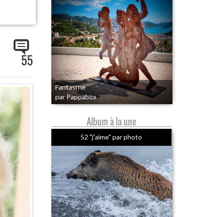
55
Fantasme
par Pappabox
Album à la une
52 "j'aime" par photo