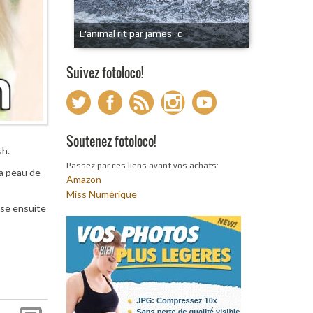
L'animal rit par james_c
Suivez fotoloco!
Soutenez fotoloco!
sh.
Passez par ces liens avant vos achats:
la peau de
Amazon
Miss Numérique
ose ensuite