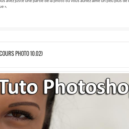
 vous avez juste une partie de la photo où vous auriez aimé un peu plus de 
ue ».
COURS PHOTO 10.02)