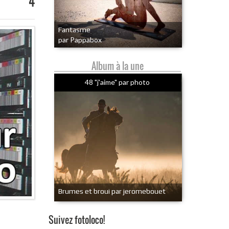
4
Fantasme
par Pappabox
Album à la une
48 "j'aime" par photo
Brumes et broui par jeromebouet
Suivez fotoloco!