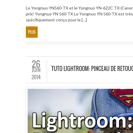
Le Yongnuo YN560-TX et le Yongnuo YN-622C TX (Canon) de
prix! Yongnuo YN 560-TX Le Yongnuo YN 560-TX est très bi
spécifiquement conçu pour le […]
PLUS
26
TUTO LIGHTROOM: PINCEAU DE RETOUC
JUIN
2014