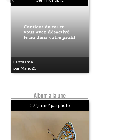
Fantasme
par Manu25
Album à la une
37 "j'aime" par photo