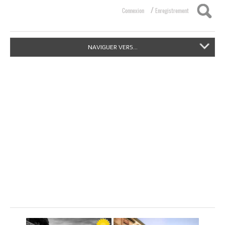
/
Connexion
Enregistrement
NAVIGUER VERS...