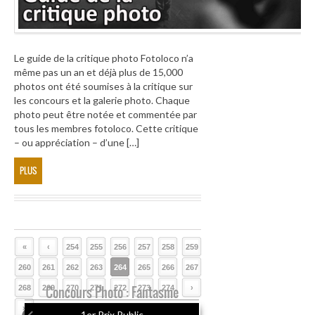
Le guide de la critique photo Fotoloco n’a
même pas un an et déjà plus de 15,000
photos ont été soumises à la critique sur
les concours et la galerie photo. Chaque
photo peut être notée et commentée par
tous les membres fotoloco. Cette critique
– ou appréciation – d’une […]
PLUS
«
‹
254
255
256
257
258
259
260
261
262
263
264
265
266
267
268
269
Concours Photo : Fantasme
270
271
272
273
274
›
»
1er Prix Public