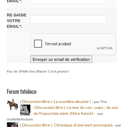
EMAIL*:
RE-SAISIE
VOTRE
EMAIL*:
Pas de SPAM chez Blaise! C'est promis!
Forum fotoloco:
Discussion libre
La sourdine abusive !
(
)-
-
-par Thor
Discussion libre
Le mur du con ; oups ; du son
(
)-
de l’hypocrisie vient d’être franchi :
-
-par
UneBelleHistoire
Discussion libre
Chronique d'une mort provoquée
(
)-
-
-par