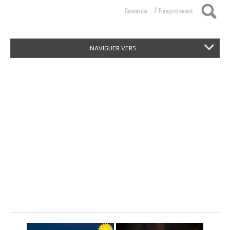
/
Connexion
Enregistrement
NAVIGUER VERS...