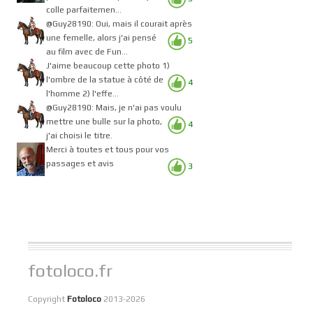
colle parfaitemen...
@Guy28190: Oui, mais il courait après
une femelle, alors j'ai pensé
5
au film avec de Fun...
J'aime beaucoup cette photo 1)
l'ombre de la statue à côté de
4
l'homme 2) l'effe...
@Guy28190: Mais, je n'ai pas voulu
mettre une bulle sur la photo,
4
j'ai choisi le titre.
Merci à toutes et tous pour vos
passages et avis
3
fotoloco.fr
Copyright
Fotoloco
2013-2026