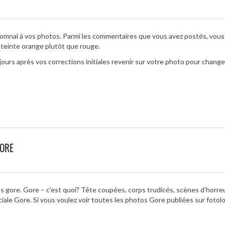
tomnal à vos photos. Parmi les commentaires que vous avez postés, vous 
 teinte orange plutôt que rouge.
s après vos corrections initiales revenir sur votre photo pour changer
GORE
otos gore. Gore – c’est quoi? Tête coupées, corps trudicés, scènes d’horre
iale Gore. Si vous voulez voir toutes les photos Gore publiées sur fotolo