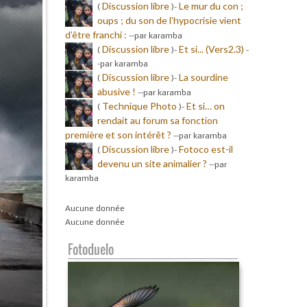
Discussion libre
Le mur du con ;
(
)-
oups ; du son de l’hypocrisie vient
d’être franchi :
-
-par karamba
Discussion libre
Et si... (Vers2.3)
(
)-
-
-par karamba
Discussion libre
La sourdine
(
)-
abusive !
-
-par karamba
Technique Photo
Et si… on
(
)-
rendait au forum sa fonction
première et son intérêt ?
-
-par karamba
Discussion libre
Fotoco est-il
(
)-
devenu un site animalier ?
-
-par
karamba
Aucune donnée
Aucune donnée
Fotoduelo