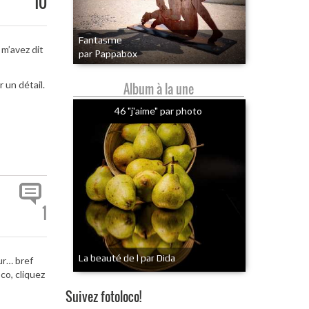
10
Fantasme
m’avez dit
par Pappabox
 un détail.
Album à la une
46 "j'aime" par photo
1
La beauté de l par Dida
ur… bref
co, cliquez
Suivez fotoloco!