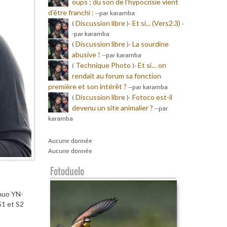
oups ; du son de l’hypocrisie vient
d’être franchi :
-
-par karamba
Discussion libre
Et si... (Vers2.3)
(
)-
-
-par karamba
Discussion libre
La sourdine
(
)-
abusive !
-
-par karamba
Technique Photo
Et si… on
(
)-
rendait au forum sa fonction
première et son intérêt ?
-
-par karamba
Discussion libre
Fotoco est-il
(
)-
devenu un site animalier ?
-
-par
karamba
Aucune donnée
Aucune donnée
Fotoduelo
nuo YN-
S1 et S2