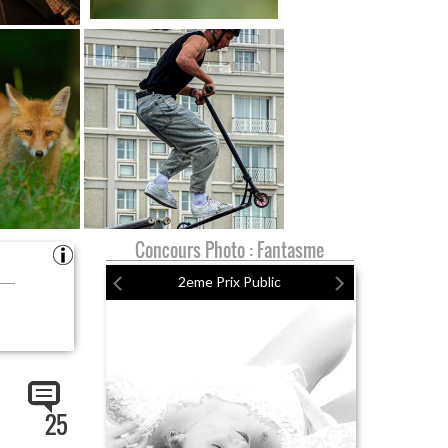
Concours Photo : Fantasme
2eme Prix Public
25