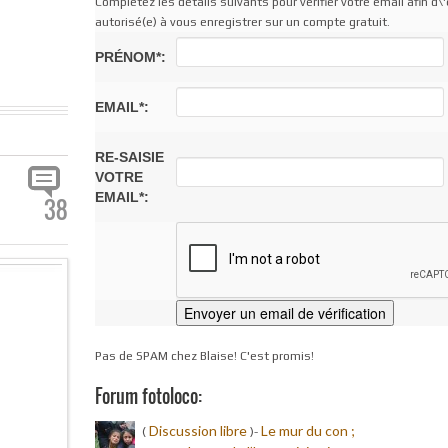
Complétez les détails suivants pour vérifier votre email afin d\'
autorisé(e) à vous enregistrer sur un compte gratuit.
PRÉNOM*:
EMAIL*:
RE-SAISIE
VOTRE
EMAIL*:
38
Pas de SPAM chez Blaise! C'est promis!
Forum fotoloco:
Discussion libre
Le mur du con ;
(
)-