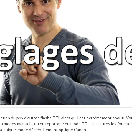
action du prix d’autres flashs TTL alors qu’il est extrêmement abouti. V
st en modes manuels, ou en reportage en mode TTL. Il a toutes les foncti
oboscopique, mode déclenchement optique Canon…