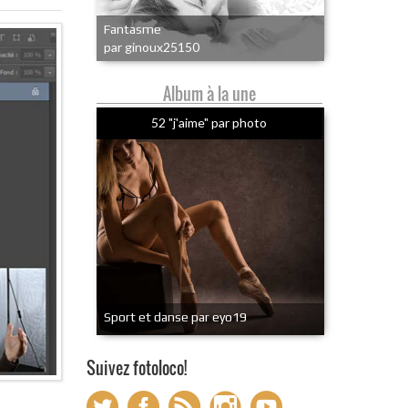
Fantasme
par ginoux25150
Album à la une
52 "j'aime" par photo
Sport et danse par eyo19
Suivez fotoloco!