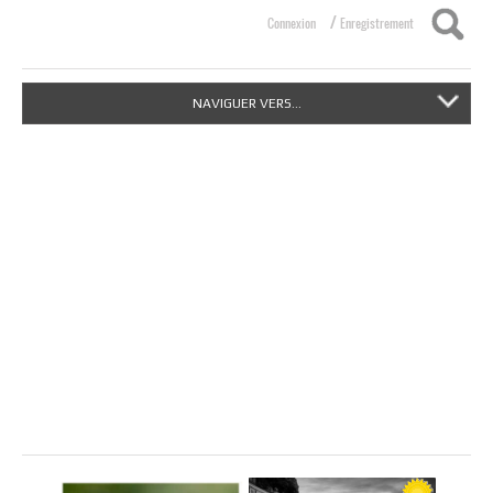
/
Connexion
Enregistrement
NAVIGUER VERS...