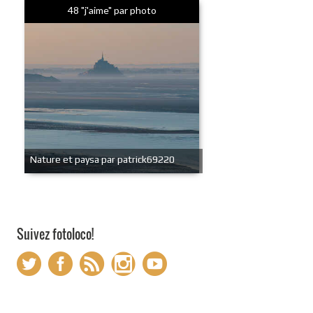
48 "j'aime" par photo
Nature et paysa par patrick69220
Suivez fotoloco!