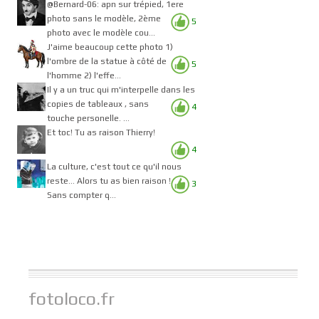
@Bernard-06: apn sur trépied, 1ere
photo sans le modèle, 2ème
5
photo avec le modèle cou...
J'aime beaucoup cette photo 1)
l'ombre de la statue à côté de
5
l'homme 2) l'effe...
Il y a un truc qui m'interpelle dans les
copies de tableaux , sans
4
touche personelle. ...
Et toc! Tu as raison Thierry!
4
La culture, c'est tout ce qu'il nous
reste... Alors tu as bien raison !
3
Sans compter q...
fotoloco.fr