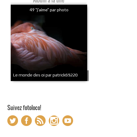
Album à la une
49 "j'aime" par photo
Le monde des oi par patrick69220
Suivez fotoloco!