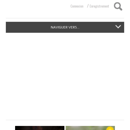
/
Connexion
Enregistrement
NAVIGUER VERS...