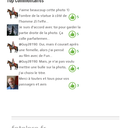
Top commentaires
J'aime beaucoup cette photo 1)
l'ombre de la statue à côté de
5
l'homme 2) l'effe...
Je suis d'accord avec toi pour garder la
partie droite de la photo. Ça
5
colle parfaitemen...
@Guy28190: Oui, mais il courait après
une femelle, alors j'ai pensé
5
au film avec de Fun...
@Guy28190: Mais, je n'ai pas voulu
mettre une bulle sur la photo,
4
j'ai choisi le titre.
Merci à toutes et tous pour vos
passages et avis
3