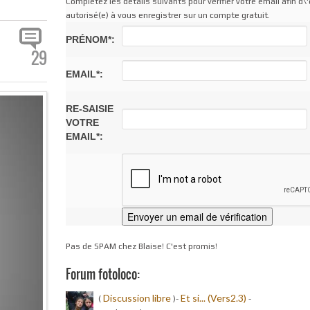
Complétez les détails suivants pour vérifier votre email afin d\'
autorisé(e) à vous enregistrer sur un compte gratuit.
PRÉNOM*:
29
EMAIL*:
RE-SAISIE
VOTRE
EMAIL*:
Pas de SPAM chez Blaise! C'est promis!
Forum fotoloco:
Discussion libre
Et si... (Vers2.3)
(
)-
-