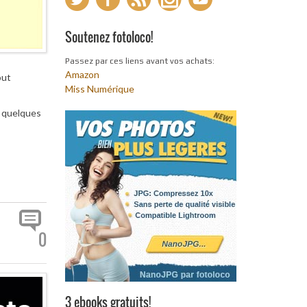
Soutenez fotoloco!
Passez par ces liens avant vos achats:
Amazon
out
Miss Numérique
n quelques
0
3 ebooks gratuits!