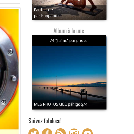
Fantasme
par Pappabox
Album à la une
74 "j'aime" par photo
MES PHOTOS QUE par lgdq74
Suivez fotoloco!