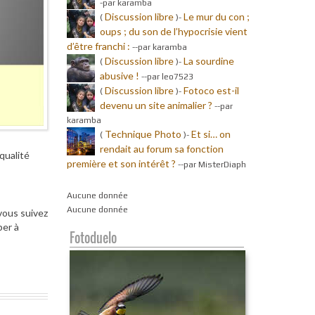
-par karamba
Discussion libre
Le mur du con ;
(
)-
oups ; du son de l’hypocrisie vient
d’être franchi :
-
-par karamba
Discussion libre
La sourdine
(
)-
abusive !
-
-par leo7523
Discussion libre
Fotoco est-il
(
)-
devenu un site animalier ?
-
-par
karamba
Technique Photo
Et si… on
(
)-
rendait au forum sa fonction
qualité
première et son intérêt ?
-
-par MisterDiaph
Aucune donnée
Aucune donnée
 vous suivez
per à
Fotoduelo