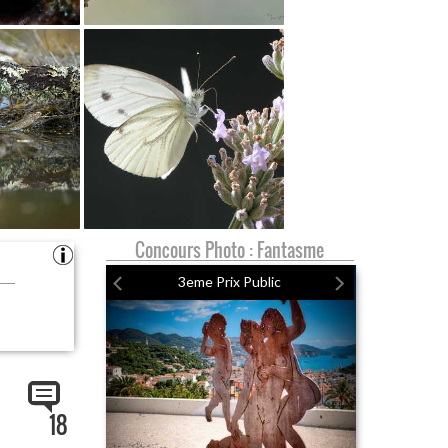
Concours Photo : Fantasme
3eme Prix Public
18