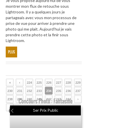
Je vous propose aujourd’hui de vous
montrer mon flux de retouche sous
Lightroom. Il y a quelques jours je
partageais avec vous mon processus de
prise de vue pour arriver à prendre une
photo qui me plait. Aujourd’hui je vais
prendre cette photo et la finir sous
Lightroom.
PLUS
«
‹
224
225
226
227
228
229
230
231
232
233
234
235
236
237
238
239
Concours Photo : Fantasme
240
241
242
243
244
›
»
1er Prix Public