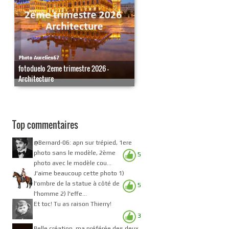
fotoduelo 2eme trimestre 2026 -
Architecture
Top commentaires
@Bernard-06: apn sur trépied, 1ere
photo sans le modèle, 2ème
5
photo avec le modèle cou...
J'aime beaucoup cette photo 1)
l'ombre de la statue à côté de
5
l'homme 2) l'effe...
Et toc! Tu as raison Thierry!
3
Belle création, ma préférée des deux.