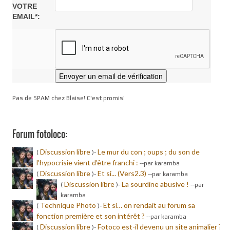
VOTRE
EMAIL*:
Pas de SPAM chez Blaise! C'est promis!
Forum fotoloco:
Discussion libre
Le mur du con ; oups ; du son de
(
)-
l’hypocrisie vient d’être franchi :
-
-par karamba
Discussion libre
Et si... (Vers2.3)
(
)-
-
-par karamba
Discussion libre
La sourdine abusive !
(
)-
-
-par
karamba
Technique Photo
Et si… on rendait au forum sa
(
)-
fonction première et son intérêt ?
-
-par karamba
Discussion libre
Fotoco est-il devenu un site animalier ?
(
)-