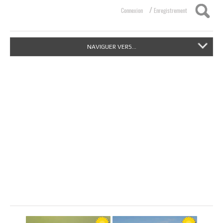
/
Connexion
Enregistrement
NAVIGUER VERS...