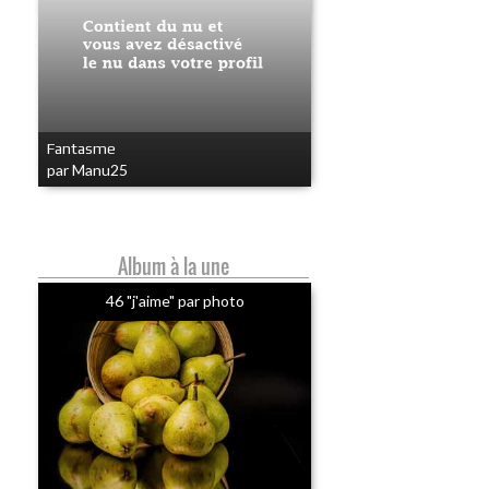
Fantasme
par Manu25
Album à la une
46 "j'aime" par photo