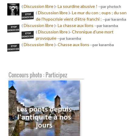
Discussion libre
La sourdine abusive !
(
)-
-
-par photoch
Discussion libre
Le mur du con ; oups ; du son
(
)-
de l’hypocrisie vient d’être franchi :
-
-par karamba
Discussion libre
La chasse aux lions
(
)-
-
-par karamba
Discussion libre
Chronique d'une mort
(
)-
provoquée
-
-par karamba
Discussion libre
Chasse aux lions
(
)-
-
-par karamba
Concours photo : Participez