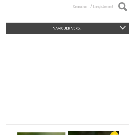
/
Connexion
Enregistrement
NAVIGUER VERS...