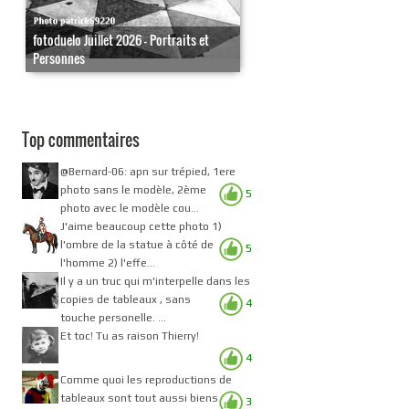
fotoduelo Juillet 2026 - Portraits et
Personnes
Top commentaires
@Bernard-06: apn sur trépied, 1ere
photo sans le modèle, 2ème
5
photo avec le modèle cou...
J'aime beaucoup cette photo 1)
l'ombre de la statue à côté de
5
l'homme 2) l'effe...
Il y a un truc qui m'interpelle dans les
copies de tableaux , sans
4
touche personelle. ...
Et toc! Tu as raison Thierry!
4
Comme quoi les reproductions de
tableaux sont tout aussi biens
3