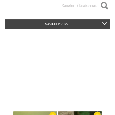
/
Connexion
Enregistrement
NAVIGUER VERS...