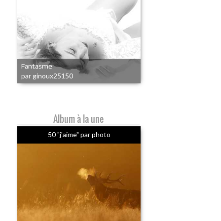
Fantasme
par ginoux25150
Album à la une
50 "j'aime" par photo