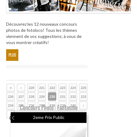
Découvrez les 12 nouveaux concours
photos de fotoloco! Tous les thèmes
viennent de vos suggestions; à vous de
vous montrer créatifs!
PLUS
«
‹
220
221
222
223
224
225
226
227
228
229
230
231
232
233
234
235
Concours Photo : Fantasme
236
237
238
239
240
›
»
2eme Prix Public