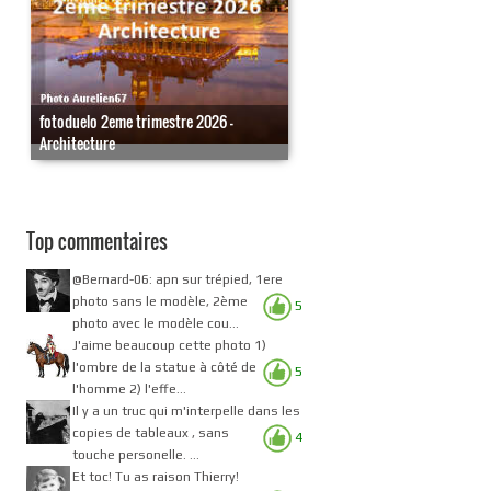
fotoduelo 2eme trimestre 2026 -
Architecture
Top commentaires
@Bernard-06: apn sur trépied, 1ere
photo sans le modèle, 2ème
5
photo avec le modèle cou...
J'aime beaucoup cette photo 1)
l'ombre de la statue à côté de
5
l'homme 2) l'effe...
Il y a un truc qui m'interpelle dans les
copies de tableaux , sans
4
touche personelle. ...
Et toc! Tu as raison Thierry!