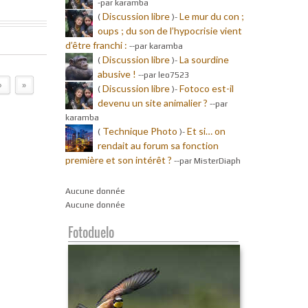
-par karamba
Discussion libre
Le mur du con ;
(
)-
oups ; du son de l’hypocrisie vient
d’être franchi :
-
-par karamba
Discussion libre
La sourdine
(
)-
abusive !
-
-par leo7523
›
»
Discussion libre
Fotoco est-il
(
)-
devenu un site animalier ?
-
-par
karamba
Technique Photo
Et si… on
(
)-
rendait au forum sa fonction
première et son intérêt ?
-
-par MisterDiaph
Aucune donnée
Aucune donnée
Fotoduelo