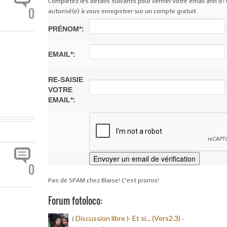
Complétez les détails suivants pour vérifier votre email afin d\'
0
autorisé(e) à vous enregistrer sur un compte gratuit.
PRÉNOM*:
EMAIL*:
RE-SAISIE
VOTRE
EMAIL*:
0
Pas de SPAM chez Blaise! C'est promis!
Forum fotoloco:
Discussion libre
Et si... (Vers2.3)
(
)-
-