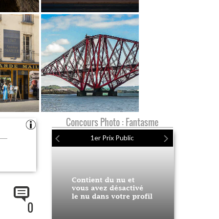
Concours Photo : Fantasme
1er Prix Public
0