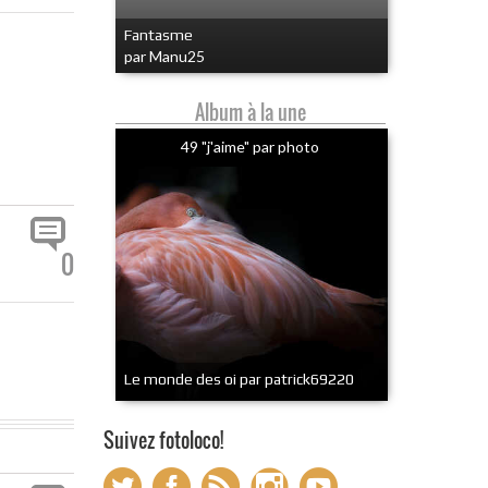
Fantasme
par Manu25
Album à la une
49 "j'aime" par photo
0
Le monde des oi par patrick69220
Suivez fotoloco!