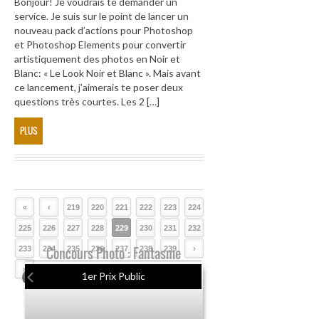
Bonjour! Je voudrais te demander un
service. Je suis sur le point de lancer un
nouveau pack d’actions pour Photoshop
et Photoshop Elements pour convertir
artistiquement des photos en Noir et
Blanc: « Le Look Noir et Blanc ». Mais avant
ce lancement, j’aimerais te poser deux
questions très courtes. Les 2 […]
PLUS
«
‹
219
220
221
222
223
224
225
226
227
228
229
230
231
232
233
234
Concours Photo : Fantasme
235
236
237
238
239
›
»
1er Prix Public