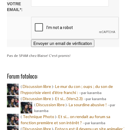
VOTRE
EMAIL*:
Pas de SPAM chez Blaise! C'est promis!
Forum fotoloco:
Discussion libre
Le mur du con ; oups ; du son de
(
)-
l’hypocrisie vient d’être franchi :
-
-par karamba
Discussion libre
Et si... (Vers2.3)
(
)-
-
-par karamba
Discussion libre
La sourdine abusive !
(
)-
-
-par
karamba
Technique Photo
Et si… on rendait au forum sa
(
)-
fonction première et son intérêt ?
-
-par karamba
Discussion libre
Fotoco est-il devenu un site animalier ?
(
)-