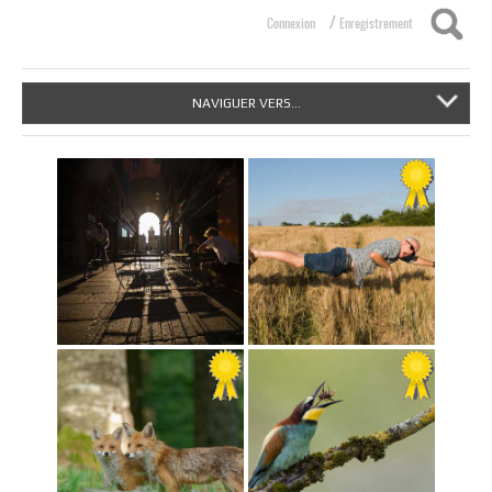
/
Connexion
Enregistrement
NAVIGUER VERS...