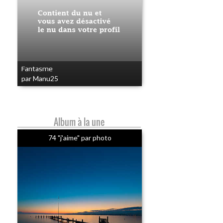
Fantasme
par Manu25
Album à la une
74 "j'aime" par photo