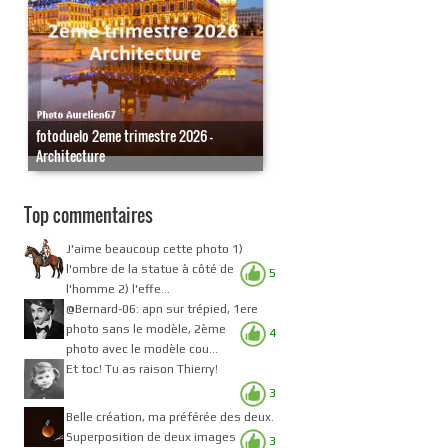
fotoduelo 2eme trimestre 2026 -
Architecture
Top commentaires
J'aime beaucoup cette photo 1)
l'ombre de la statue à côté de
5
l'homme 2) l'effe...
@Bernard-06: apn sur trépied, 1ere
photo sans le modèle, 2ème
4
photo avec le modèle cou...
Et toc! Tu as raison Thierry!
3
Belle création, ma préférée des deux.
Superposition de deux images
3