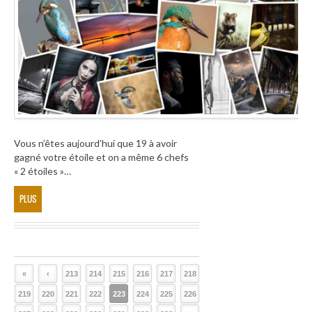
Vous n’êtes aujourd’hui que 19 à avoir
gagné votre étoile et on a même 6 chefs
« 2 étoiles »…
PLUS
«
‹
213
214
215
216
217
218
219
220
221
222
223
224
225
226