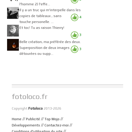
l'homme 2) l'effe...
Il y a un truc qui m'interpelle dans les
copies de tableaux , sans
4
touche personelle. ...
Et toc! Tu as raison Thierry!
3
Belle création, ma préférée des deux.
Superposition de deux images
3
détourées ou supp...
fotoloco.fr
Copyright
Fotoloco
2013-2026
//
//
//
Home
Publicité
Top Mojo
//
//
Développements
Contactez-moi
//
Conditions d'utilisation du site