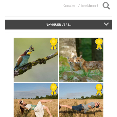
/
Connexion
Enregistrement
NAVIGUER VERS...