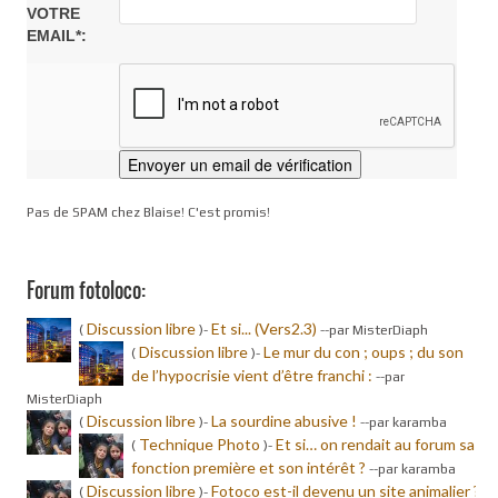
VOTRE
EMAIL*:
Pas de SPAM chez Blaise! C'est promis!
Forum fotoloco:
Discussion libre
Et si... (Vers2.3)
(
)-
-
-par MisterDiaph
Discussion libre
Le mur du con ; oups ; du son
(
)-
de l’hypocrisie vient d’être franchi :
-
-par
MisterDiaph
Discussion libre
La sourdine abusive !
(
)-
-
-par karamba
Technique Photo
Et si… on rendait au forum sa
(
)-
fonction première et son intérêt ?
-
-par karamba
Discussion libre
Fotoco est-il devenu un site animalier ?
(
)-