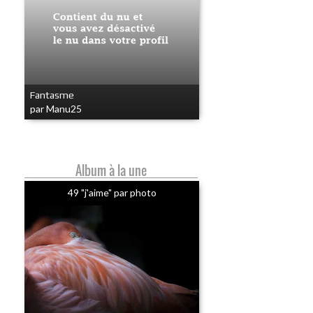
Fantasme
par Manu25
Album à la une
49 "j'aime" par photo