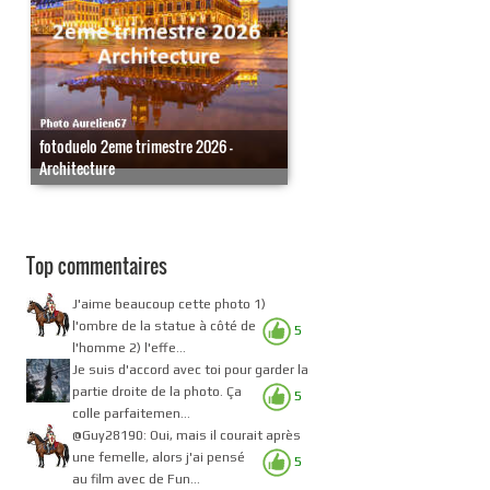
fotoduelo 2eme trimestre 2026 -
Architecture
Top commentaires
J'aime beaucoup cette photo 1)
l'ombre de la statue à côté de
5
l'homme 2) l'effe...
Je suis d'accord avec toi pour garder la
partie droite de la photo. Ça
5
colle parfaitemen...
@Guy28190: Oui, mais il courait après
une femelle, alors j'ai pensé
5
au film avec de Fun...