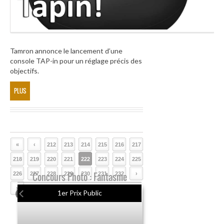
Tamron annonce le lancement d’une
console TAP-in pour un réglage précis des
objectifs.
PLUS
«
‹
212
213
214
215
216
217
218
219
220
221
222
223
224
225
226
227
Concours Photo : Fantasme
228
229
230
231
232
›
»
1er Prix Public