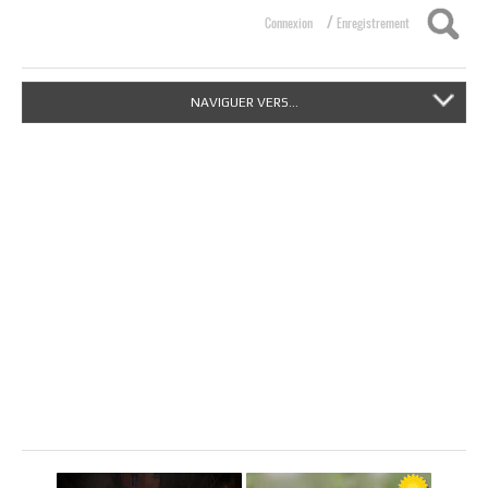
/
Connexion
Enregistrement
NAVIGUER VERS...