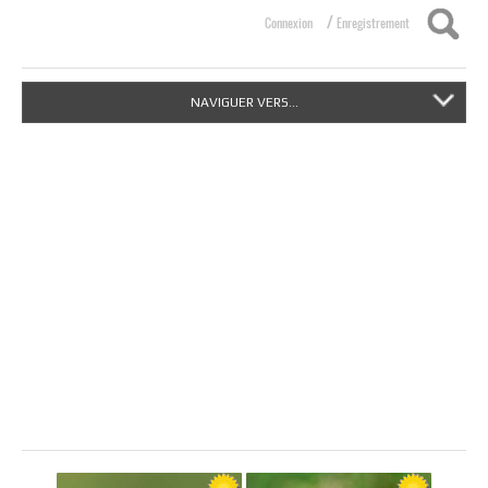
/
Connexion
Enregistrement
NAVIGUER VERS...