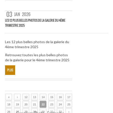
03
JAN
2026
LES 12 PLUS BELLES PHOTOS DE LA GALERIE DU 4ÈME
TRIMESTRE 2025
Les 12 plus belles photos de la galerie du
4ème trimestre 2025
Retrouvez toutes les plus belles photos
de la galerie pour le 4ème trimestre 2025
PLUS
«
‹
12
13
14
15
16
17
18
19
20
21
22
23
24
25
26
27
28
29
30
31
32
›