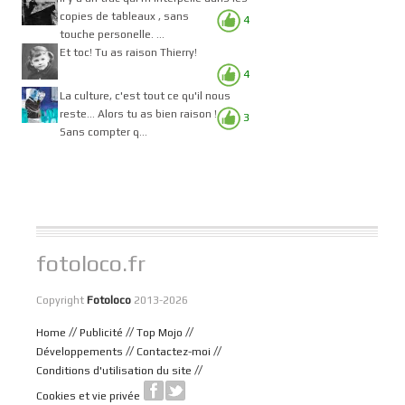
copies de tableaux , sans
4
touche personelle. ...
Et toc! Tu as raison Thierry!
4
La culture, c'est tout ce qu'il nous
reste... Alors tu as bien raison !
3
Sans compter q...
fotoloco.fr
Copyright
Fotoloco
2013-2026
//
//
//
Home
Publicité
Top Mojo
//
//
Développements
Contactez-moi
//
Conditions d'utilisation du site
Cookies et vie privée