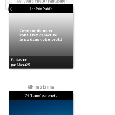
Concours Photo : Fantasme
»
1er Prix Public
Fantasme
par Manu25
Album à la une
74 "j'aime" par photo