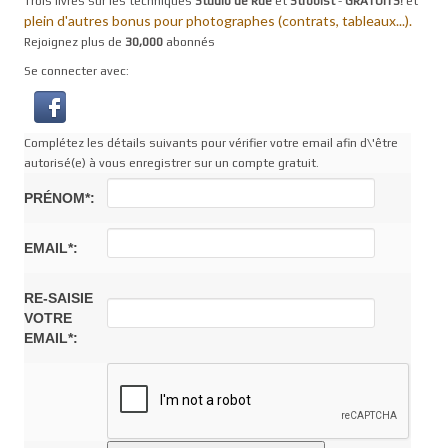
Trois livres sur les techniques
Studio de Rue
et
Strobist
-
GRATUITS!
et
plein d'autres bonus pour photographes (contrats, tableaux...).
Rejoignez plus de
30,000
abonnés
Se connecter avec:
Complétez les détails suivants pour vérifier votre email afin d\'être
autorisé(e) à vous enregistrer sur un compte gratuit.
PRÉNOM*:
EMAIL*:
RE-SAISIE
VOTRE
EMAIL*: