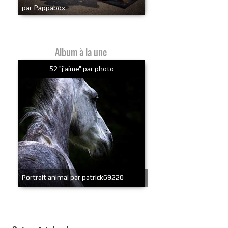
par Pappabox
Album à la une
52 "j'aime" par photo
Portrait animal par patrick69220