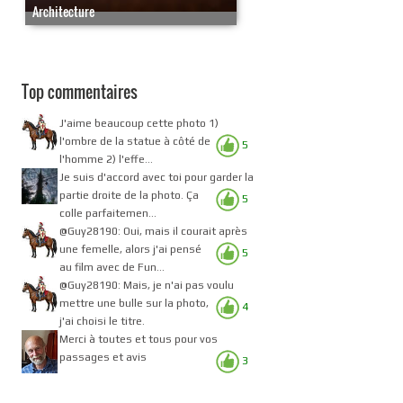
Architecture
Top commentaires
J'aime beaucoup cette photo 1)
l'ombre de la statue à côté de
5
l'homme 2) l'effe...
Je suis d'accord avec toi pour garder la
partie droite de la photo. Ça
5
colle parfaitemen...
@Guy28190: Oui, mais il courait après
une femelle, alors j'ai pensé
5
au film avec de Fun...
@Guy28190: Mais, je n'ai pas voulu
mettre une bulle sur la photo,
4
j'ai choisi le titre.
Merci à toutes et tous pour vos
passages et avis
3