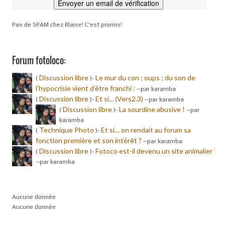
Pas de SPAM chez Blaise! C'est promis!
Forum fotoloco:
Discussion libre
Le mur du con ; oups ; du son de
(
)-
l’hypocrisie vient d’être franchi :
-
-par karamba
Discussion libre
Et si... (Vers2.3)
(
)-
-
-par karamba
Discussion libre
La sourdine abusive !
(
)-
-
-par
karamba
Technique Photo
Et si… on rendait au forum sa
(
)-
fonction première et son intérêt ?
-
-par karamba
Discussion libre
Fotoco est-il devenu un site animalier ?
(
)-
-
-par karamba
Aucune donnée
Aucune donnée