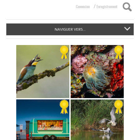
/
Connexion
Enregistrement
NAVIGUER VERS...