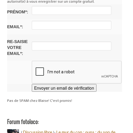
autorisé(e) à vous enregistrer sur un compte gratuit.
PRÉNOM*:
EMAIL*:
RE-SAISIE
VOTRE
EMAIL*:
Pas de SPAM chez Blaise! C'est promis!
Forum fotoloco:
Discussion libre
Le mur du con ; oups ; du son de
(
)-