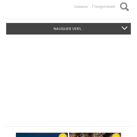
/
Connexion
Enregistrement
NAVIGUER VERS...