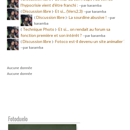
l’hypocrisie vient d’être franchi :
-
-par karamba
Discussion libre
Et si... (Vers2.3)
(
)-
-
-par karamba
Discussion libre
La sourdine abusive !
(
)-
-
-par
karamba
Technique Photo
Et si… on rendait au forum sa
(
)-
fonction première et son intérêt ?
-
-par karamba
Discussion libre
Fotoco est-il devenu un site animalier ?
(
)-
-
-par karamba
Aucune donnée
Aucune donnée
Fotoduelo