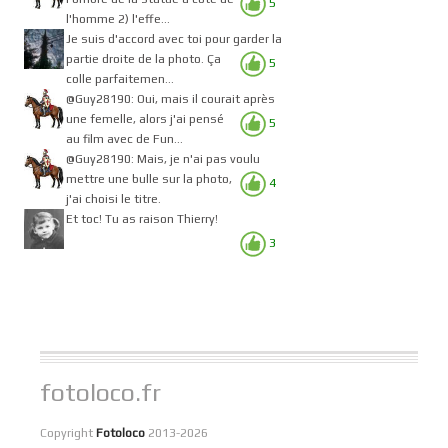
5
l'homme 2) l'effe...
Je suis d'accord avec toi pour garder la
partie droite de la photo. Ça
5
colle parfaitemen...
@Guy28190: Oui, mais il courait après
une femelle, alors j'ai pensé
5
au film avec de Fun...
@Guy28190: Mais, je n'ai pas voulu
mettre une bulle sur la photo,
4
j'ai choisi le titre.
Et toc! Tu as raison Thierry!
3
fotoloco.fr
Copyright
Fotoloco
2013-2026