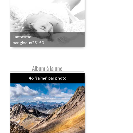
Fantasme
par ginoux25150
Album à la une
46 "j'aime" par photo