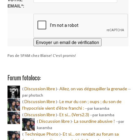
EMAIL*:
Pas de SPAM chez Blaise! C'est promis!
Forum fotoloco:
Discussion libre
Allez, on vas dégoupiller la grenade
(
)-
-
-
par photoch
Discussion libre
Le mur du con ; oups ; du son de
(
)-
l’hypocrisie vient d’être franchi :
-
-par karamba
Discussion libre
Et si... (Vers2.3)
(
)-
-
-par karamba
Discussion libre
La sourdine abusive !
(
)-
-
-par
karamba
Technique Photo
Et si… on rendait au forum sa
(
)-