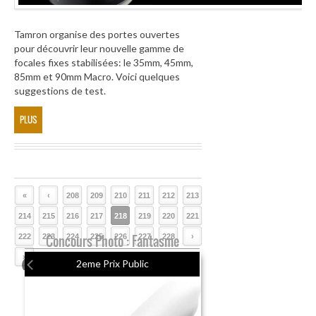
Tamron organise des portes ouvertes
pour découvrir leur nouvelle gamme de
focales fixes stabilisées: le 35mm, 45mm,
85mm et 90mm Macro. Voici quelques
suggestions de test.
PLUS
«
‹
208
209
210
211
212
213
214
215
216
217
218
219
220
221
222
223
Concours Photo : Fantasme
224
225
226
227
228
›
»
2eme Prix Public