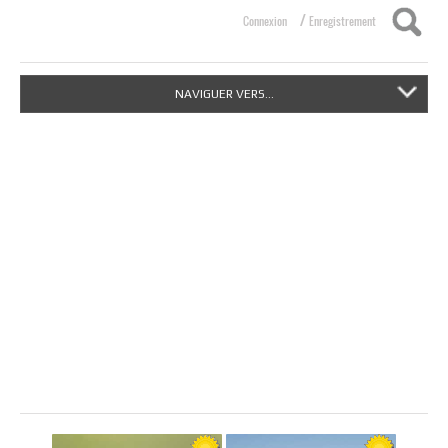
/
Connexion
Enregistrement
NAVIGUER VERS...