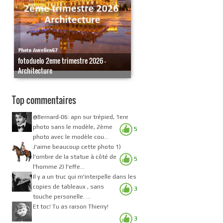
fotoduelo 2eme trimestre 2026 -
Architecture
Top commentaires
@Bernard-06: apn sur trépied, 1ere
photo sans le modèle, 2ème
5
photo avec le modèle cou...
J'aime beaucoup cette photo 1)
l'ombre de la statue à côté de
5
l'homme 2) l'effe...
Il y a un truc qui m'interpelle dans les
copies de tableaux , sans
3
touche personelle. ...
Et toc! Tu as raison Thierry!
3