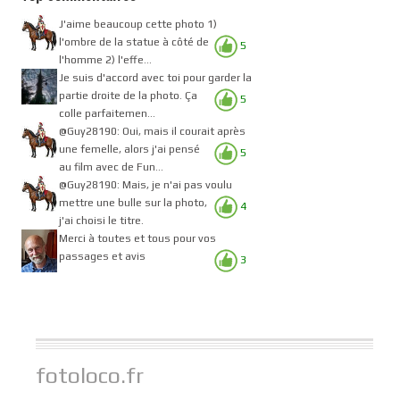
J'aime beaucoup cette photo 1)
l'ombre de la statue à côté de
5
l'homme 2) l'effe...
Je suis d'accord avec toi pour garder la
partie droite de la photo. Ça
5
colle parfaitemen...
@Guy28190: Oui, mais il courait après
une femelle, alors j'ai pensé
5
au film avec de Fun...
@Guy28190: Mais, je n'ai pas voulu
mettre une bulle sur la photo,
4
j'ai choisi le titre.
Merci à toutes et tous pour vos
passages et avis
3
fotoloco.fr