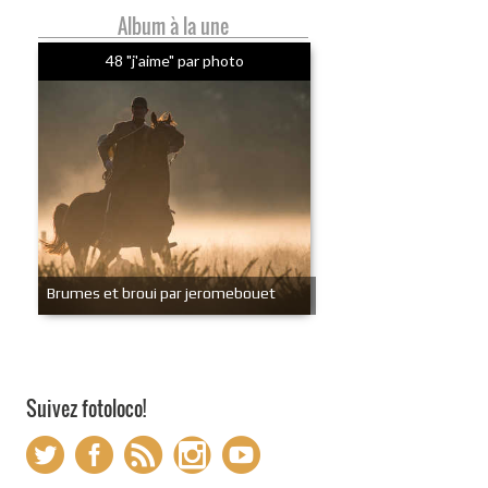
Album à la une
48 "j'aime" par photo
Brumes et broui par jeromebouet
Suivez fotoloco!