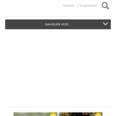
/
Connexion
Enregistrement
NAVIGUER VERS...