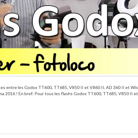
nces entre les Godox TT600, TT685, V850 II et V860 II, AD 360 II et Wis
na 2016 ! En bref: Pour tous les flashs Godox TT600, TT685, V850 II et