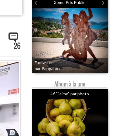
3eme Prix Public
26
Fantasme
par Pappabox
Album à la une
46 "j'aime" par photo