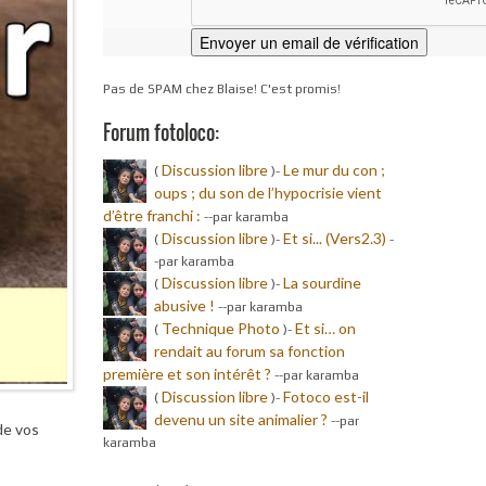
Pas de SPAM chez Blaise! C'est promis!
Forum fotoloco:
Discussion libre
Le mur du con ;
(
)-
oups ; du son de l’hypocrisie vient
d’être franchi :
-
-par karamba
Discussion libre
Et si... (Vers2.3)
(
)-
-
-par karamba
Discussion libre
La sourdine
(
)-
abusive !
-
-par karamba
Technique Photo
Et si… on
(
)-
rendait au forum sa fonction
première et son intérêt ?
-
-par karamba
Discussion libre
Fotoco est-il
(
)-
devenu un site animalier ?
-
-par
de vos
karamba