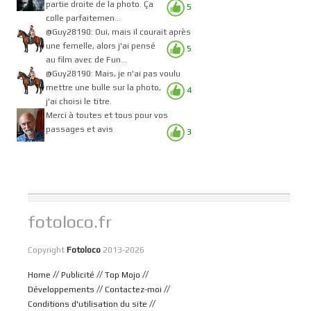
partie droite de la photo. Ça
5
colle parfaitemen...
@Guy28190: Oui, mais il courait après
une femelle, alors j'ai pensé
5
au film avec de Fun...
@Guy28190: Mais, je n'ai pas voulu
mettre une bulle sur la photo,
4
j'ai choisi le titre.
Merci à toutes et tous pour vos
passages et avis
3
fotoloco.fr
Copyright
Fotoloco
2013-2026
//
//
//
Home
Publicité
Top Mojo
//
//
Développements
Contactez-moi
//
Conditions d'utilisation du site