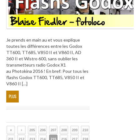
Je prends en main au et vous explique
toutes les différences entre les Godox
TT600, TT685, V850 II et V860 II, AD
360 II et Wistro 600, sans oublier les
transmetteurs radio Godox X1
au Photokina 2016 ! En bref: Pour tous les
flashs Godox TT600, TT685, V850 II et
V860 II […]
PLUS
«
‹
205
206
207
208
209
210
211
212
213
214
215
216
217
218