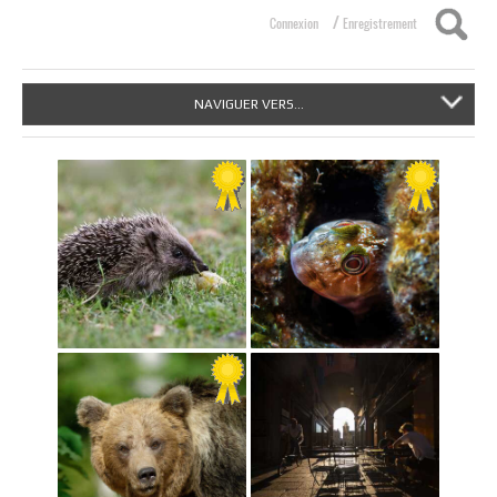
/
Connexion
Enregistrement
NAVIGUER VERS...