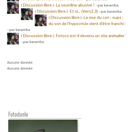
Discussion libre
La sourdine abusive !
(
)-
-
-par karamba
Discussion libre
Et si... (Vers2.3)
(
)-
-
-par karamba
Discussion libre
Le mur du con ; oups ;
(
)-
du son de l’hypocrisie vient d’être franchi :
-
-par karamba
Discussion libre
Fotoco est-il devenu un site animalier ?
(
)-
-
-par karamba
Aucune donnée
Aucune donnée
Fotoduelo