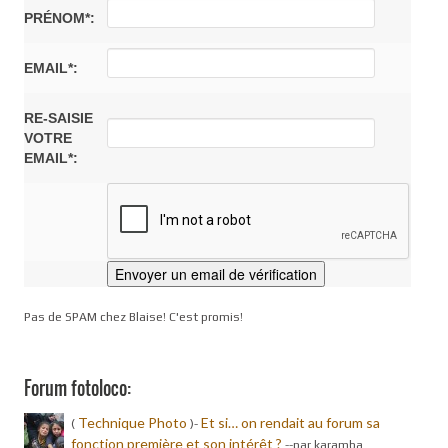
PRÉNOM*:
EMAIL*:
RE-SAISIE
VOTRE
EMAIL*:
Pas de SPAM chez Blaise! C'est promis!
Forum fotoloco:
Technique Photo
Et si… on rendait au forum sa
(
)-
fonction première et son intérêt ?
-
-par karamba