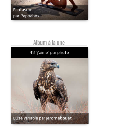
Fantasme
par Pappabox
Album à la une
48 "j'aime" par photo
Buse variable par jeromebouet