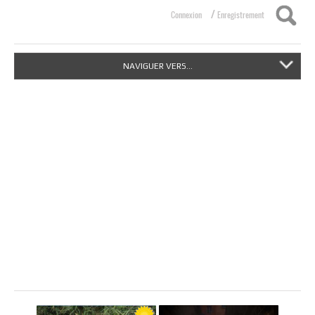
/
Connexion
Enregistrement
NAVIGUER VERS...