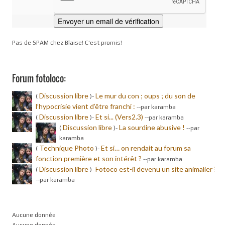
Pas de SPAM chez Blaise! C'est promis!
Forum fotoloco:
Discussion libre
Le mur du con ; oups ; du son de
(
)-
l’hypocrisie vient d’être franchi :
-
-par karamba
Discussion libre
Et si... (Vers2.3)
(
)-
-
-par karamba
Discussion libre
La sourdine abusive !
(
)-
-
-par
karamba
Technique Photo
Et si… on rendait au forum sa
(
)-
fonction première et son intérêt ?
-
-par karamba
Discussion libre
Fotoco est-il devenu un site animalier ?
(
)-
-
-par karamba
Aucune donnée
Aucune donnée