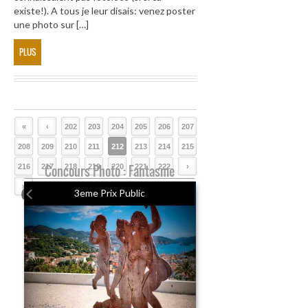
existe!). A tous je leur disais: venez poster
une photo sur […]
PLUS
«
‹
202
203
204
205
206
207
208
209
210
211
212
213
214
215
216
217
Concours Photo : Fantasme
218
219
220
221
222
›
»
3eme Prix Public