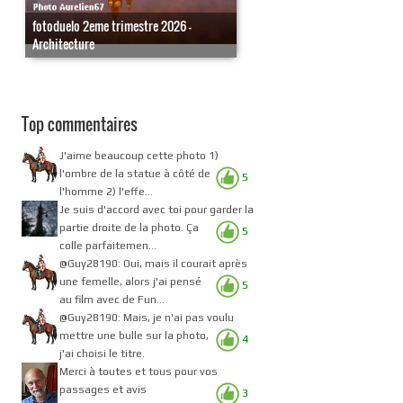
fotoduelo 2eme trimestre 2026 -
Architecture
Top commentaires
J'aime beaucoup cette photo 1)
l'ombre de la statue à côté de
5
l'homme 2) l'effe...
Je suis d'accord avec toi pour garder la
partie droite de la photo. Ça
5
colle parfaitemen...
@Guy28190: Oui, mais il courait après
une femelle, alors j'ai pensé
5
au film avec de Fun...
@Guy28190: Mais, je n'ai pas voulu
mettre une bulle sur la photo,
4
j'ai choisi le titre.
Merci à toutes et tous pour vos
passages et avis
3