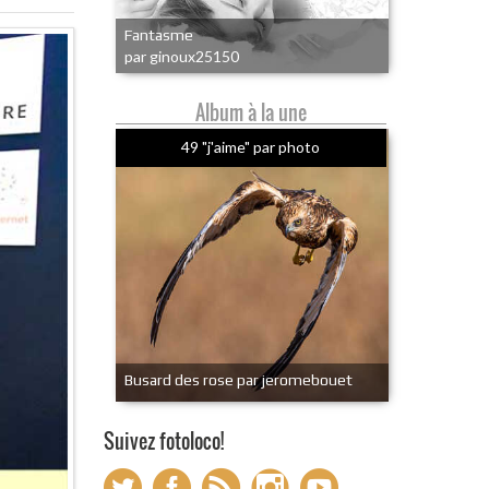
Fantasme
par ginoux25150
Album à la une
49 "j'aime" par photo
Busard des rose par jeromebouet
Suivez fotoloco!