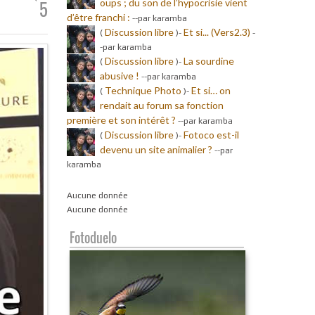
oups ; du son de l’hypocrisie vient
5
d’être franchi :
-
-par karamba
Discussion libre
Et si... (Vers2.3)
(
)-
-
-par karamba
Discussion libre
La sourdine
(
)-
abusive !
-
-par karamba
Technique Photo
Et si… on
(
)-
rendait au forum sa fonction
première et son intérêt ?
-
-par karamba
Discussion libre
Fotoco est-il
(
)-
devenu un site animalier ?
-
-par
karamba
Aucune donnée
Aucune donnée
Fotoduelo