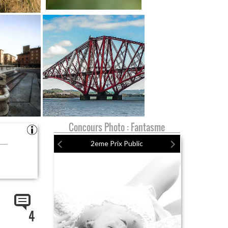
Concours Photo : Fantasme
2eme Prix Public
4