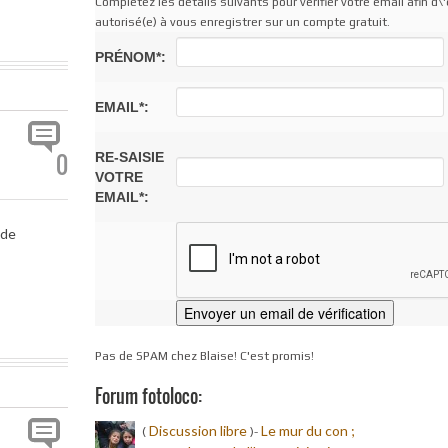
Complétez les détails suivants pour vérifier votre email afin d\'
autorisé(e) à vous enregistrer sur un compte gratuit.
PRÉNOM*:
EMAIL*:
0
RE-SAISIE
VOTRE
EMAIL*:
 de
Pas de SPAM chez Blaise! C'est promis!
Forum fotoloco:
Discussion libre
Le mur du con ;
(
)-