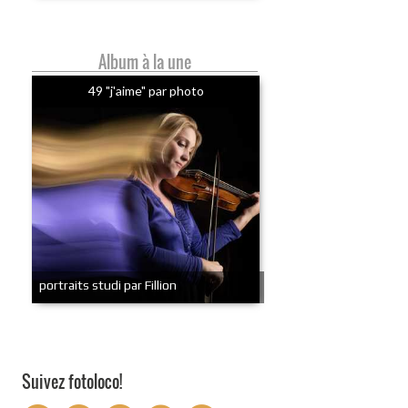
Album à la une
49 "j'aime" par photo
portraits studi par Fillion
Suivez fotoloco!