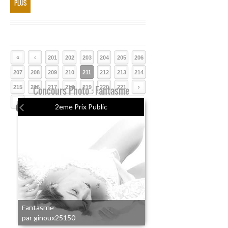
PLUS
«
‹
201
202
203
204
205
206
207
208
209
210
211
212
213
214
215
216
Concours Photo : Fantasme
217
218
219
220
221
›
»
2eme Prix Public
Fantasme
par ginoux25150