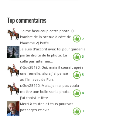
Top commentaires
J'aime beaucoup cette photo 1)
l'ombre de la statue à côté de
5
l'homme 2) l'effe...
Je suis d'accord avec toi pour garder la
partie droite de la photo. Ça
5
colle parfaitemen...
@Guy28190: Oui, mais il courait après
une femelle, alors j'ai pensé
5
au film avec de Fun...
@Guy28190: Mais, je n'ai pas voulu
mettre une bulle sur la photo,
4
j'ai choisi le titre.
Merci à toutes et tous pour vos
passages et avis
3