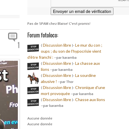
Pas de SPAM chez Blaise! C'est promis!
Forum fotoloco:
1
Discussion libre
Le mur du con ;
(
)-
oups ; du son de l’hypocrisie vient
d’être franchi :
-
-par karamba
Discussion libre
La chasse aux
(
)-
lions
-
-par karamba
Discussion libre
La sourdine
(
)-
abusive !
-
-par Thor
Discussion libre
Chronique d'une
(
)-
mort provoquée
-
-par karamba
Discussion libre
Chasse aux lions
(
)-
-
-par karamba
Aucune donnée
Aucune donnée