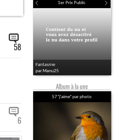
1er Prix Public
58
Fantasme
par Manu25
Album à la une
57 "j'aime" par photo
6