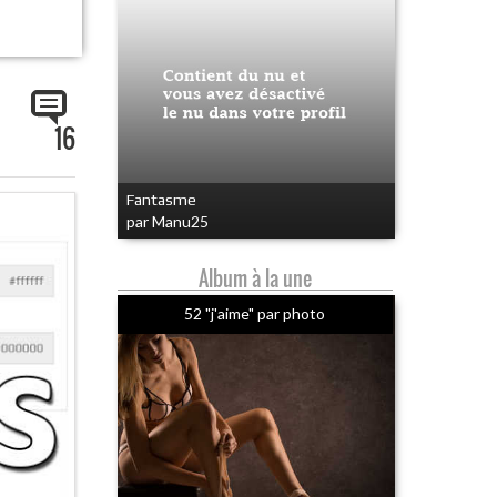
16
Fantasme
par Manu25
Album à la une
52 "j'aime" par photo