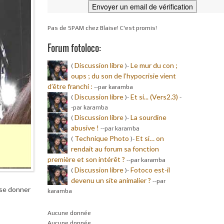
Pas de SPAM chez Blaise! C'est promis!
Forum fotoloco:
Discussion libre
Le mur du con ;
(
)-
oups ; du son de l’hypocrisie vient
d’être franchi :
-
-par karamba
Discussion libre
Et si... (Vers2.3)
(
)-
-
-par karamba
Discussion libre
La sourdine
(
)-
abusive !
-
-par karamba
Technique Photo
Et si… on
(
)-
rendait au forum sa fonction
première et son intérêt ?
-
-par karamba
Discussion libre
Fotoco est-il
(
)-
devenu un site animalier ?
-
-par
 se donner
karamba
Aucune donnée
Aucune donnée