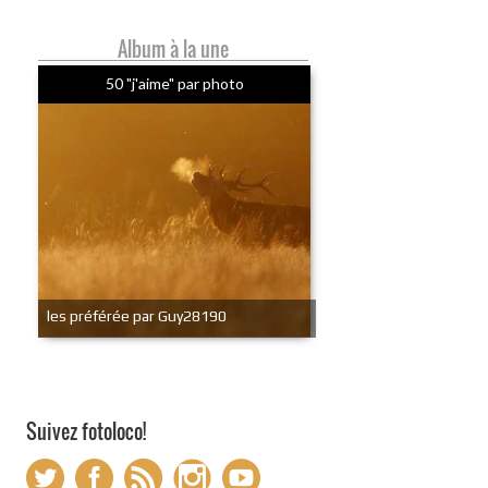
Album à la une
50 "j'aime" par photo
les préférée par Guy28190
Suivez fotoloco!