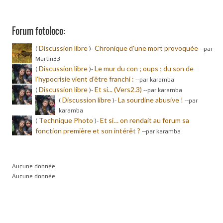
Forum fotoloco:
Discussion libre
Chronique d'une mort provoquée
(
)-
-
-par
Martin33
Discussion libre
Le mur du con ; oups ; du son de
(
)-
l’hypocrisie vient d’être franchi :
-
-par karamba
Discussion libre
Et si... (Vers2.3)
(
)-
-
-par karamba
Discussion libre
La sourdine abusive !
(
)-
-
-par
karamba
Technique Photo
Et si… on rendait au forum sa
(
)-
fonction première et son intérêt ?
-
-par karamba
Aucune donnée
Aucune donnée