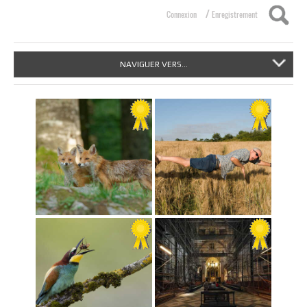
/
Connexion
Enregistrement
NAVIGUER VERS...