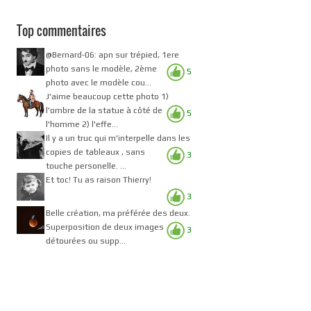
Top commentaires
@Bernard-06: apn sur trépied, 1ere
photo sans le modèle, 2ème
5
photo avec le modèle cou...
J'aime beaucoup cette photo 1)
l'ombre de la statue à côté de
5
l'homme 2) l'effe...
Il y a un truc qui m'interpelle dans les
copies de tableaux , sans
3
touche personelle. ...
Et toc! Tu as raison Thierry!
3
Belle création, ma préférée des deux.
Superposition de deux images
3
détourées ou supp...