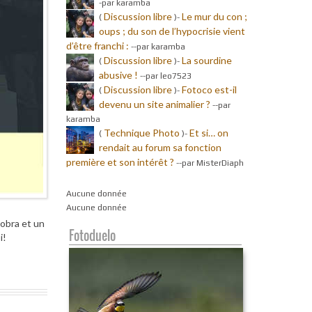
-par karamba
Discussion libre
Le mur du con ;
(
)-
oups ; du son de l’hypocrisie vient
d’être franchi :
-
-par karamba
Discussion libre
La sourdine
(
)-
abusive !
-
-par leo7523
Discussion libre
Fotoco est-il
(
)-
devenu un site animalier ?
-
-par
karamba
Technique Photo
Et si… on
(
)-
rendait au forum sa fonction
première et son intérêt ?
-
-par MisterDiaph
Aucune donnée
Aucune donnée
obra et un
Fotoduelo
i!