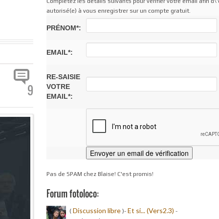
Complétez les détails suivants pour vérifier votre email afin d\'
autorisé(e) à vous enregistrer sur un compte gratuit.
PRÉNOM*:
EMAIL*:
RE-SAISIE
9
VOTRE
EMAIL*:
Pas de SPAM chez Blaise! C'est promis!
Forum fotoloco:
Discussion libre
Et si... (Vers2.3)
(
)-
-