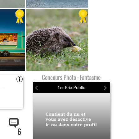
Concours Photo : Fantasme
1er Prix Public
6