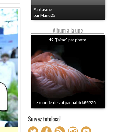
Fantasme
par Manu25
Album à la une
49 "j'aime" par photo
Le monde des oi par patrick69220
Suivez fotoloco!