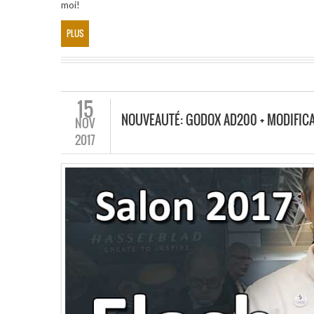
moi!
PLUS
15
NOUVEAUTÉ: GODOX AD200 + MODIFIC
NOV
2017