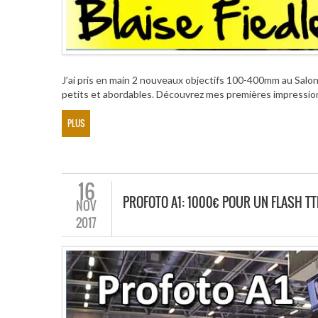
J’ai pris en main 2 nouveaux objectifs 100-400mm au Salon
petits et abordables. Découvrez mes premières impression
PLUS
16
PROFOTO A1: 1000€ POUR UN FLASH TT
NOV
2017