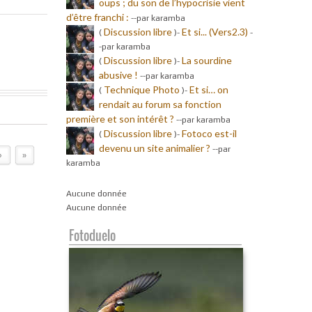
oups ; du son de l’hypocrisie vient
d’être franchi :
-
-par karamba
Discussion libre
Et si... (Vers2.3)
(
)-
-
-par karamba
Discussion libre
La sourdine
(
)-
abusive !
-
-par karamba
Technique Photo
Et si… on
(
)-
rendait au forum sa fonction
première et son intérêt ?
-
-par karamba
Discussion libre
Fotoco est-il
(
)-
devenu un site animalier ?
-
-par
›
»
karamba
Aucune donnée
Aucune donnée
Fotoduelo