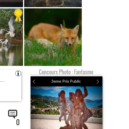
Concours Photo : Fantasme
3eme Prix Public
0