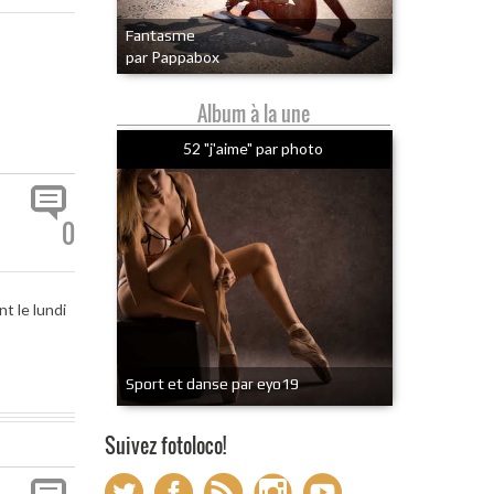
Fantasme
par Pappabox
Album à la une
52 "j'aime" par photo
0
t le lundi
Sport et danse par eyo19
Suivez fotoloco!