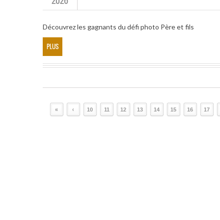
2026
Découvrez les gagnants du défi photo Père et fils
PLUS
«
‹
10
11
12
13
14
15
16
17