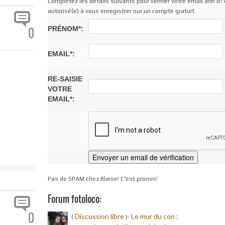
Complétez les détails suivants pour vérifier votre email afin d\'
autorisé(e) à vous enregistrer sur un compte gratuit.
PRÉNOM*:
0
EMAIL*:
RE-SAISIE
VOTRE
EMAIL*:
Pas de SPAM chez Blaise! C'est promis!
Forum fotoloco:
0
Discussion libre
Le mur du con ;
(
)-