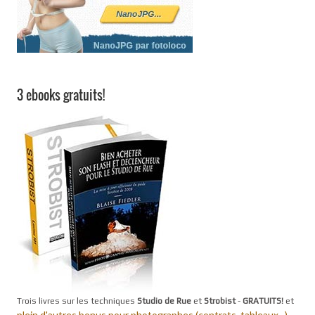
3 ebooks gratuits!
Trois livres sur les techniques
Studio de Rue
et
Strobist
-
GRATUITS!
et
plein d'autres bonus pour photographes (contrats, tableaux...).