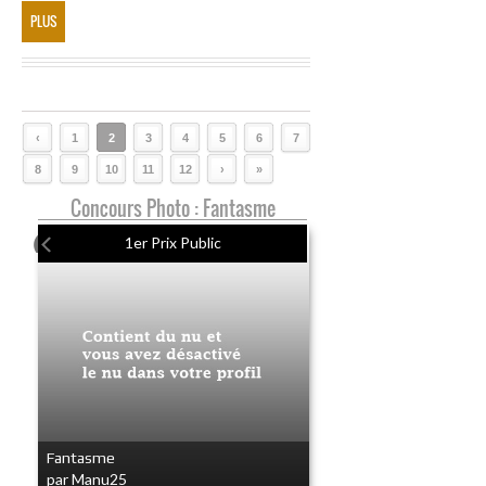
PLUS
‹
1
2
3
4
5
6
7
8
9
10
11
12
›
»
Concours Photo : Fantasme
1er Prix Public
Fantasme
par Manu25