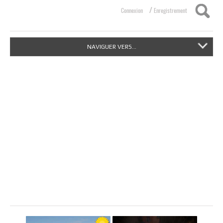
/
Connexion
Enregistrement
NAVIGUER VERS...