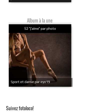
Album à la une
52 "j'aime" par photo
Sport et danse par eyo19
Suivez fotoloco!