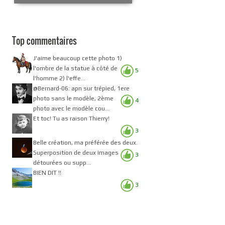
Top commentaires
J'aime beaucoup cette photo 1)
l'ombre de la statue à côté de
5
l'homme 2) l'effe...
@Bernard-06: apn sur trépied, 1ere
photo sans le modèle, 2ème
4
photo avec le modèle cou...
Et toc! Tu as raison Thierry!
3
Belle création, ma préférée des deux.
Superposition de deux images
3
détourées ou supp...
BIEN DIT !!
3