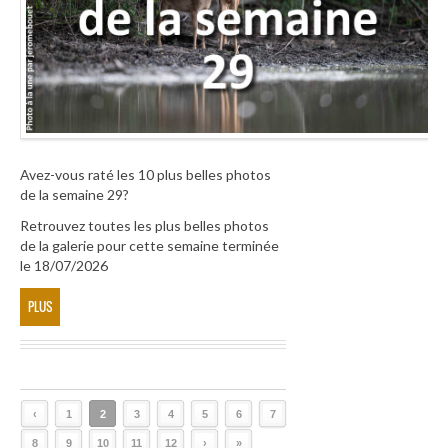
Avez-vous raté les 10 plus belles photos
de la semaine 29?
Retrouvez toutes les plus belles photos
de la galerie pour cette semaine terminée
le 18/07/2026
PLUS
‹
1
2
3
4
5
6
7
8
9
10
11
12
›
»