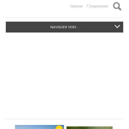
/
Connexion
Enregistrement
NAVIGUER VERS...