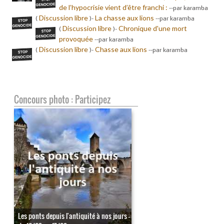
de l’hypocrisie vient d’être franchi :
-
-par karamba
Discussion libre
La chasse aux lions
(
)-
-
-par karamba
Discussion libre
Chronique d'une mort
(
)-
provoquée
-
-par karamba
Discussion libre
Chasse aux lions
(
)-
-
-par karamba
Concours photo : Participez
Les ponts depuis l'antiquité à nos jours -