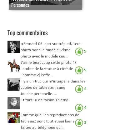
Personnes
Top commentaires
@Bernard-06: apn sur trépied, 1ere
photo sans le modèle, 2ème
5
photo avec le modèle cou...
J'aime beaucoup cette photo 1)
l'ombre de la statue à côté de
5
l'homme 2) l'effe...
Il y a un truc qui m'interpelle dans les
copies de tableaux , sans
4
touche personelle. ...
Et toc! Tu as raison Thierry!
4
Comme quoi les reproductions de
tableaux sont tout aussi biens
3
faites au téléphone qu’...