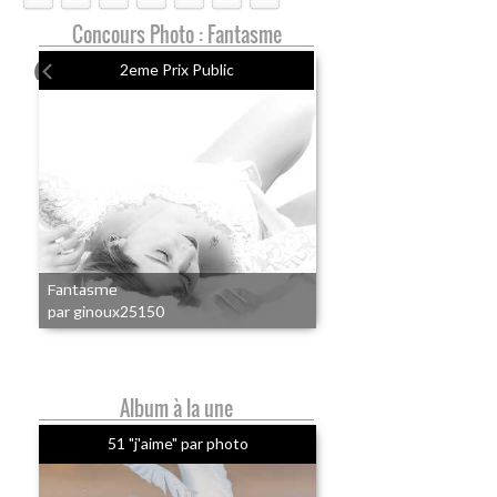
Concours Photo : Fantasme
2eme Prix Public
Fantasme
par ginoux25150
Album à la une
51 "j'aime" par photo