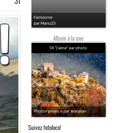
31
Fantasme
par Manu25
Album à la une
54 "j'aime" par photo
Photos prises e par Jeanjean
Suivez fotoloco!