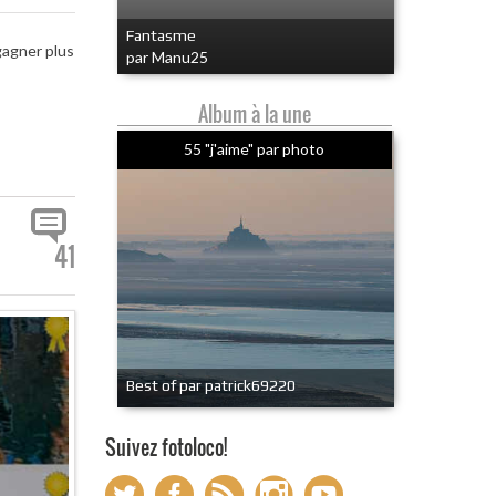
Fantasme
gagner plus
par Manu25
Album à la une
55 "j'aime" par photo
41
Best of par patrick69220
Suivez fotoloco!