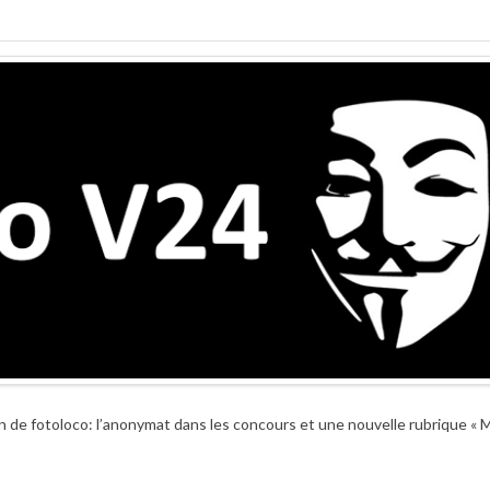
 de fotoloco: l’anonymat dans les concours et une nouvelle rubrique « 