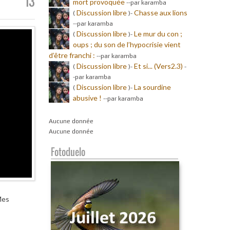
13
mort provoquée
-
-par karamba
Discussion libre
Chasse aux lions
(
)-
-
-par karamba
Discussion libre
Le mur du con ;
(
)-
oups ; du son de l’hypocrisie vient
d’être franchi :
-
-par karamba
Discussion libre
Et si... (Vers2.3)
(
)-
-
-par karamba
Discussion libre
La sourdine
(
)-
abusive !
-
-par karamba
Aucune donnée
Aucune donnée
Fotoduelo
Mes