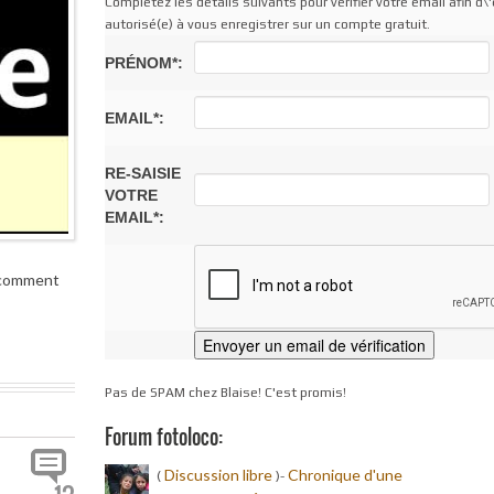
Complétez les détails suivants pour vérifier votre email afin d\'
autorisé(e) à vous enregistrer sur un compte gratuit.
PRÉNOM*:
EMAIL*:
RE-SAISIE
VOTRE
EMAIL*:
e comment
Pas de SPAM chez Blaise! C'est promis!
Forum fotoloco:
Discussion libre
Chronique d'une
(
)-