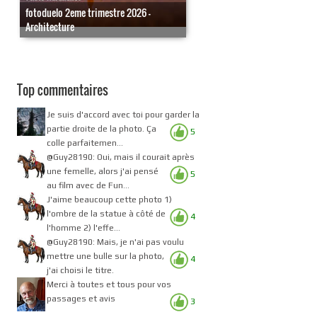
fotoduelo 2eme trimestre 2026 -
Architecture
Top commentaires
Je suis d'accord avec toi pour garder la
partie droite de la photo. Ça
5
colle parfaitemen...
@Guy28190: Oui, mais il courait après
une femelle, alors j'ai pensé
5
au film avec de Fun...
J'aime beaucoup cette photo 1)
l'ombre de la statue à côté de
4
l'homme 2) l'effe...
@Guy28190: Mais, je n'ai pas voulu
mettre une bulle sur la photo,
4
j'ai choisi le titre.
Merci à toutes et tous pour vos
passages et avis
3