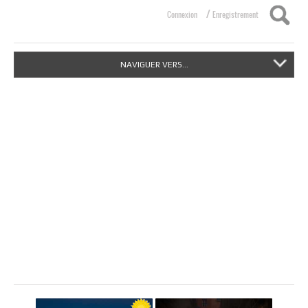
/
Connexion
Enregistrement
NAVIGUER VERS...