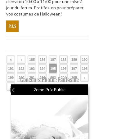
d’environ 10:00 à 11:00 pour une mise à
jour du forum. Protifez-en pour préparer
vos costumes de Halloween!
PLUS
«
‹
185
186
187
188
189
190
191
192
193
194
195
196
197
198
199
200
Concours Photo : Fantasme
201
202
203
204
205
›
»
2eme Prix Public