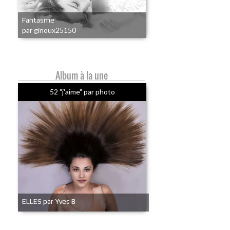
Fantasme
par ginoux25150
Album à la une
52 "j'aime" par photo
ELLES par Yves B