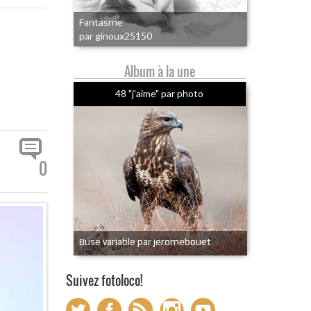
Fantasme
par ginoux25150
Album à la une
48 "j'aime" par photo
0
Buse variable par jeromebouet
Suivez fotoloco!