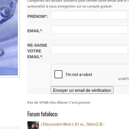
Complétez les détails suivants pour vérifier votre email afin d\'
autorisé(e) à vous enregistrer sur un compte gratuit.
PRÉNOM*:
EMAIL*:
RE-SAISIE
VOTRE
EMAIL*:
Pas de SPAM chez Blaise! C'est promis!
Forum fotoloco:
Discussion libre
Et si... (Vers2.3)
(
)-
-