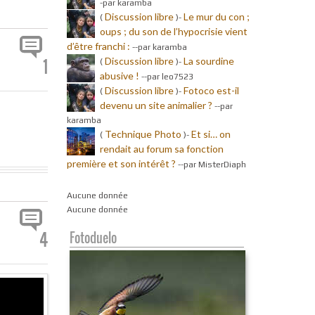
-par karamba
Discussion libre
Le mur du con ;
(
)-
oups ; du son de l’hypocrisie vient
d’être franchi :
-
-par karamba
Discussion libre
La sourdine
1
(
)-
abusive !
-
-par leo7523
Discussion libre
Fotoco est-il
(
)-
devenu un site animalier ?
-
-par
karamba
Technique Photo
Et si… on
(
)-
rendait au forum sa fonction
première et son intérêt ?
-
-par MisterDiaph
Aucune donnée
Aucune donnée
4
Fotoduelo