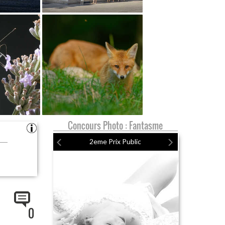
Concours Photo : Fantasme
2eme Prix Public
0