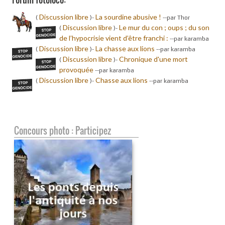
Discussion libre
La sourdine abusive !
(
)-
-
-par Thor
Discussion libre
Le mur du con ; oups ; du son
(
)-
de l’hypocrisie vient d’être franchi :
-
-par karamba
Discussion libre
La chasse aux lions
(
)-
-
-par karamba
Discussion libre
Chronique d'une mort
(
)-
provoquée
-
-par karamba
Discussion libre
Chasse aux lions
(
)-
-
-par karamba
Concours photo : Participez