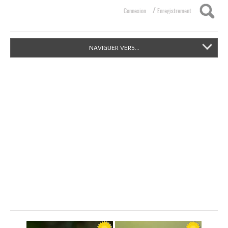
/
Connexion
Enregistrement
NAVIGUER VERS...