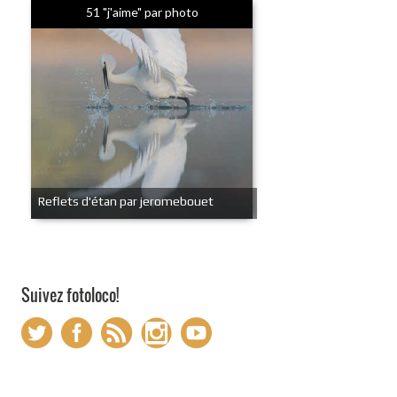
51 "j'aime" par photo
Reflets d'étan par jeromebouet
Suivez fotoloco!