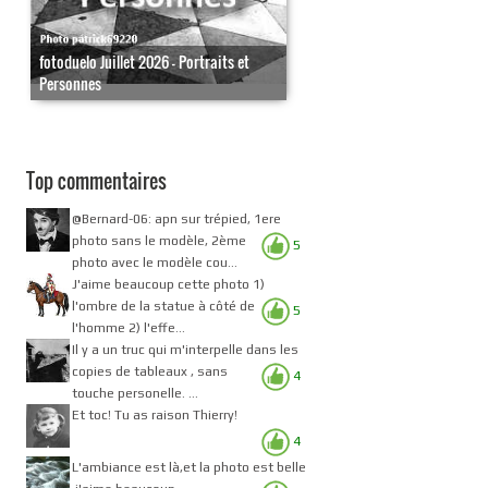
fotoduelo Juillet 2026 - Portraits et
Personnes
Top commentaires
@Bernard-06: apn sur trépied, 1ere
photo sans le modèle, 2ème
5
photo avec le modèle cou...
J'aime beaucoup cette photo 1)
l'ombre de la statue à côté de
5
l'homme 2) l'effe...
Il y a un truc qui m'interpelle dans les
copies de tableaux , sans
4
touche personelle. ...
Et toc! Tu as raison Thierry!
4
L'ambiance est là,et la photo est belle