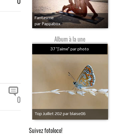
0
Fantasme
par Pappabox
Album à la une
37 "j'aime" par photo
0
Top Juillet 202 par blaise06
Suivez fotoloco!