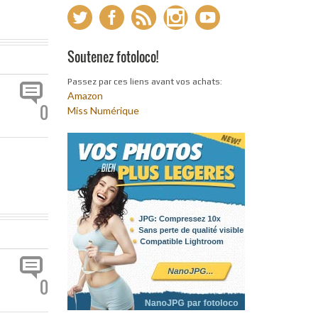
Soutenez fotoloco!
Passez par ces liens avant vos achats:
Amazon
0
Miss Numérique
0