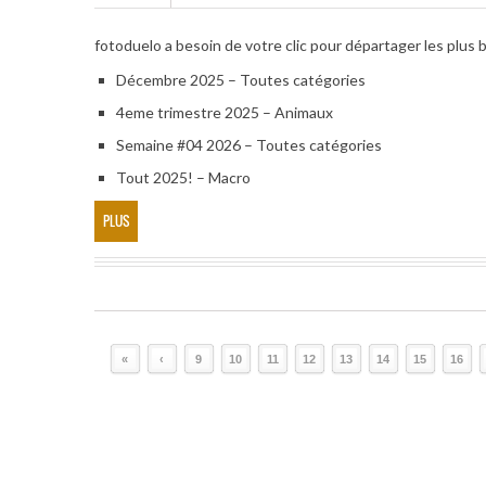
fotoduelo a besoin de votre clic pour départager les plus 
Décembre 2025 – Toutes catégories
4eme trimestre 2025 – Animaux
Semaine #04 2026 – Toutes catégories
Tout 2025! – Macro
PLUS
«
‹
9
10
11
12
13
14
15
16