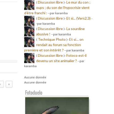
Discussion libre
Le mur du con ;
(
)-
oups ; du son de l’hypocrisie vient
d’être franchi :
-
-par karamba
Discussion libre
Et si... (Vers2.3)
(
)-
-
-par karamba
Discussion libre
La sourdine
(
)-
abusive !
-
-par karamba
Technique Photo
Et si… on
(
)-
rendait au forum sa fonction
première et son intérêt ?
-
-par karamba
Discussion libre
Fotoco est-il
(
)-
devenu un site animalier ?
-
-par
karamba
Aucune donnée
Aucune donnée
›
»
Fotoduelo