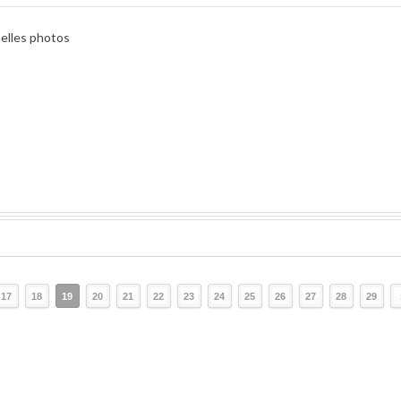
belles photos
17
18
19
20
21
22
23
24
25
26
27
28
29