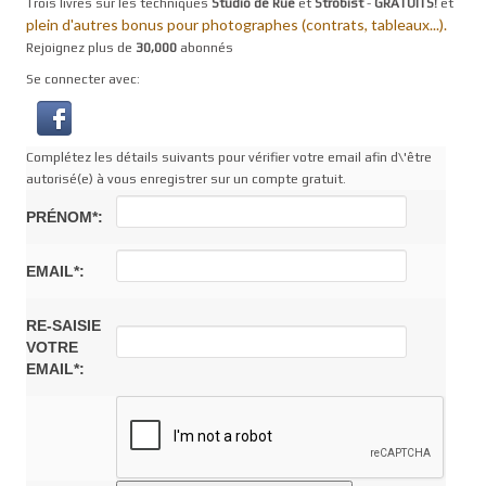
Trois livres sur les techniques
Studio de Rue
et
Strobist
-
GRATUITS!
et
plein d'autres bonus pour photographes (contrats, tableaux...).
Rejoignez plus de
30,000
abonnés
Se connecter avec:
Complétez les détails suivants pour vérifier votre email afin d\'être
autorisé(e) à vous enregistrer sur un compte gratuit.
PRÉNOM*:
EMAIL*:
RE-SAISIE
VOTRE
EMAIL*: