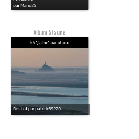
par Manu25
Album à la une
55 "j'aime" par photo
Best of par patrick69220