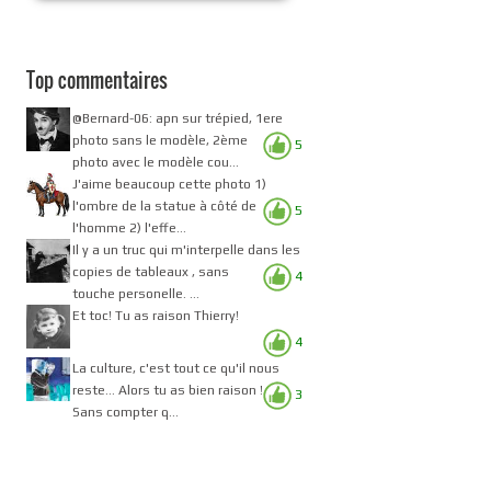
Top commentaires
@Bernard-06: apn sur trépied, 1ere
photo sans le modèle, 2ème
5
photo avec le modèle cou...
J'aime beaucoup cette photo 1)
l'ombre de la statue à côté de
5
l'homme 2) l'effe...
Il y a un truc qui m'interpelle dans les
copies de tableaux , sans
4
touche personelle. ...
Et toc! Tu as raison Thierry!
4
La culture, c'est tout ce qu'il nous
reste... Alors tu as bien raison !
3
Sans compter q...