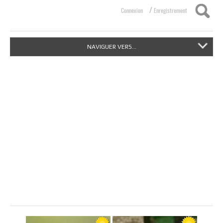
/
Connexion
Enregistrement
NAVIGUER VERS...