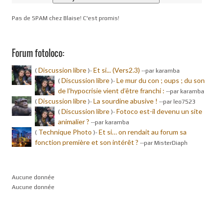
Pas de SPAM chez Blaise! C'est promis!
Forum fotoloco:
Discussion libre
Et si... (Vers2.3)
(
)-
-
-par karamba
Discussion libre
Le mur du con ; oups ; du son
(
)-
de l’hypocrisie vient d’être franchi :
-
-par karamba
Discussion libre
La sourdine abusive !
(
)-
-
-par leo7523
Discussion libre
Fotoco est-il devenu un site
(
)-
animalier ?
-
-par karamba
Technique Photo
Et si… on rendait au forum sa
(
)-
fonction première et son intérêt ?
-
-par MisterDiaph
Aucune donnée
Aucune donnée