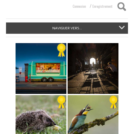
/
Connexion
Enregistrement
NAVIGUER VERS...