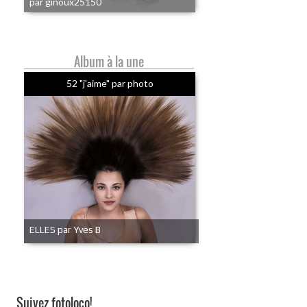
par ginoux25150
Album à la une
52 "j'aime" par photo
ELLES par Yves B
Suivez fotoloco!