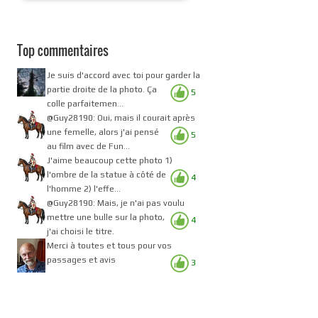
Top commentaires
Je suis d'accord avec toi pour garder la
partie droite de la photo. Ça
5
colle parfaitemen...
@Guy28190: Oui, mais il courait après
une femelle, alors j'ai pensé
5
au film avec de Fun...
J'aime beaucoup cette photo 1)
l'ombre de la statue à côté de
4
l'homme 2) l'effe...
@Guy28190: Mais, je n'ai pas voulu
mettre une bulle sur la photo,
4
j'ai choisi le titre.
Merci à toutes et tous pour vos
passages et avis
3