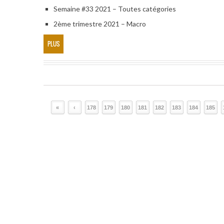
Semaine #33 2021 – Toutes catégories
2ème trimestre 2021 – Macro
PLUS
«
‹
178
179
180
181
182
183
184
185