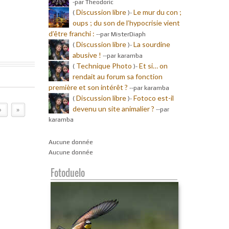
-par Theodoric
Discussion libre
Le mur du con ;
(
)-
oups ; du son de l’hypocrisie vient
d’être franchi :
-
-par MisterDiaph
Discussion libre
La sourdine
(
)-
abusive !
-
-par karamba
Technique Photo
Et si… on
(
)-
rendait au forum sa fonction
première et son intérêt ?
-
-par karamba
Discussion libre
Fotoco est-il
(
)-
devenu un site animalier ?
-
-par
›
»
karamba
Aucune donnée
Aucune donnée
Fotoduelo