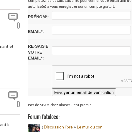
Complétez les détails suivants pour vérifier votre email afin d\'
autorisé(e) à vous enregistrer sur un compte gratuit.
PRÉNOM*:
0
EMAIL*:
enant et
RE-SAISIE
VOTRE
EMAIL*:
0
Pas de SPAM chez Blaise! C'est promis!
Forum fotoloco:
ant le
Discussion libre
Le mur du con ;
(
)-