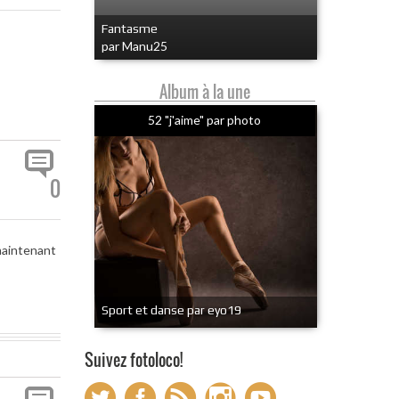
Fantasme
par Manu25
Album à la une
52 "j'aime" par photo
0
maintenant
Sport et danse par eyo19
Suivez fotoloco!