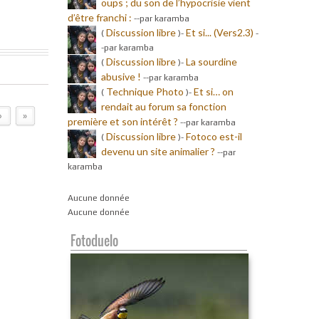
oups ; du son de l’hypocrisie vient
d’être franchi :
-
-par karamba
Discussion libre
Et si... (Vers2.3)
(
)-
-
-par karamba
Discussion libre
La sourdine
(
)-
abusive !
-
-par karamba
Technique Photo
Et si… on
(
)-
rendait au forum sa fonction
›
»
première et son intérêt ?
-
-par karamba
Discussion libre
Fotoco est-il
(
)-
devenu un site animalier ?
-
-par
karamba
Aucune donnée
Aucune donnée
Fotoduelo